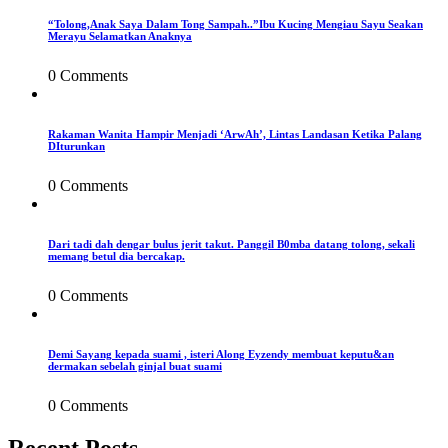
“Tolong,Anak Saya Dalam Tong Sampah..”Ibu Kucing Mengiau Sayu Seakan
Merayu Selamatkan Anaknya
0 Comments
Rakaman Wanita Hampir Menjadi ‘ArwAh’, Lintas Landasan Ketika Palang
DIturunkan
0 Comments
Dari tadi dah dengar bulus jerit takut. Panggil B0mba datang tolong, sekali
memang betul dia bercakap.
0 Comments
Demi Sayang kepada suami , isteri Along Eyzendy membuat keputu&an
dermakan sebelah ginjal buat suami
0 Comments
Recent Posts