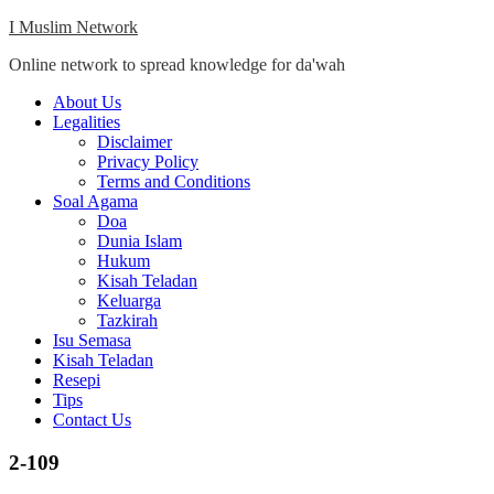
Skip
I Muslim Network
to
Online network to spread knowledge for da'wah
content
Close
About Us
Menu
Legalities
Disclaimer
Privacy Policy
Terms and Conditions
Soal Agama
Doa
Dunia Islam
Hukum
Kisah Teladan
Keluarga
Tazkirah
Isu Semasa
Kisah Teladan
Resepi
Tips
Contact Us
2-109