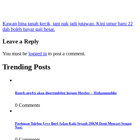
Post
Kawan hina tanah kecik, tapi nak jadi jutawan. Kini umur baru 22
dah boleh bayar gaji besar.
navigation
Leave a Reply
You must be
logged in
to post a comment.
Trending Posts
Rent4s neg4ri akan dipertimb4ng hujung 0ktober – Hishammuddin
0 Comments
Pas4ngan Tuk4ng Urvt But4 JaIan Kaki Sejauh 20KM Demi Mencari Sesuap
Nasi.
0 Comments