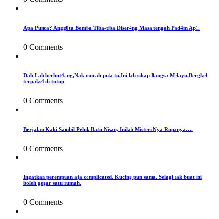
Apa Punca? Angg0ta Bomba Tiba-tiba Diser4ng Masa tengah Pad4m Ap1.
0 Comments
Dah Lah berhut4ang,Nak murah pula tu,Ini lah sikap Bangsa Melayu,Bengkel
terpaks4 di tutup
0 Comments
Berjalan Kaki Sambil Peluk Batu Nisan, Inilah Misteri Nya Rupanya….
0 Comments
Ingatkan perempuan aja complicated. Kucing pun sama. Selagi tak buat ini
boleh gegar satu rumah.
0 Comments