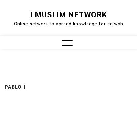
Skip
I MUSLIM NETWORK
to
Online network to spread knowledge for da'wah
content
Close
Menu
PABLO 1