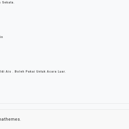
h Sekata.
in
i Ais . Boleh Pakai Untuk Acara Luar.
hathemes.