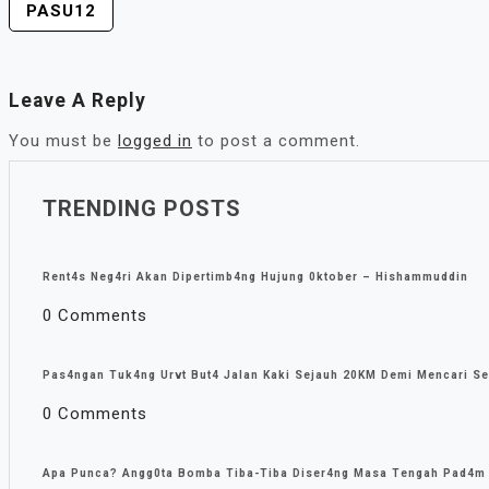
PASU12
POST
NAVIGATION
Leave A Reply
You must be
logged in
to post a comment.
TRENDING POSTS
Rent4s Neg4ri Akan Dipertimb4ng Hujung 0ktober – Hishammuddin
0 Comments
Pas4ngan Tuk4ng Urvt But4 JaIan Kaki Sejauh 20KM Demi Mencari Se
0 Comments
Apa Punca? Angg0ta Bomba Tiba-Tiba Diser4ng Masa Tengah Pad4m