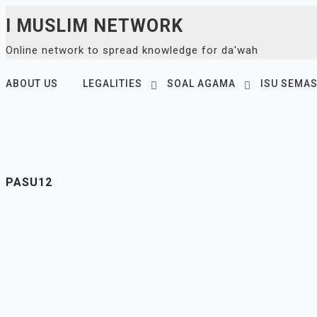
Skip
I MUSLIM NETWORK
to
Online network to spread knowledge for da'wah
content
ABOUT US
LEGALITIES
SOAL AGAMA
ISU SEMA
PASU12