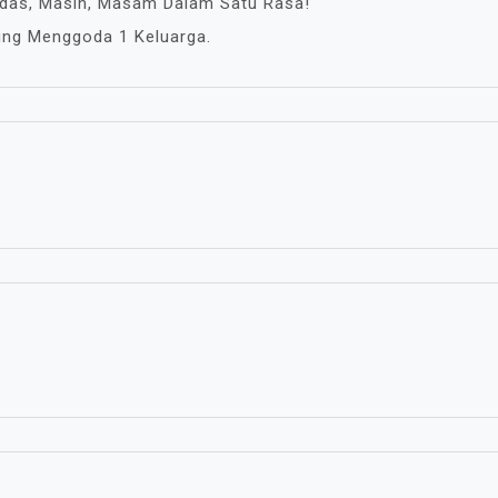
edas, Masin, Masam Dalam Satu Rasa!
ling Menggoda 1 Keluarga.