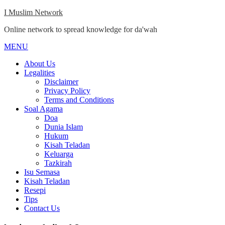
Skip
I Muslim Network
to
Online network to spread knowledge for da'wah
content
MENU
Close
Menu
About Us
Legalities
Disclaimer
Privacy Policy
Terms and Conditions
Soal Agama
Doa
Dunia Islam
Hukum
Kisah Teladan
Keluarga
Tazkirah
Isu Semasa
Kisah Teladan
Resepi
Tips
Contact Us