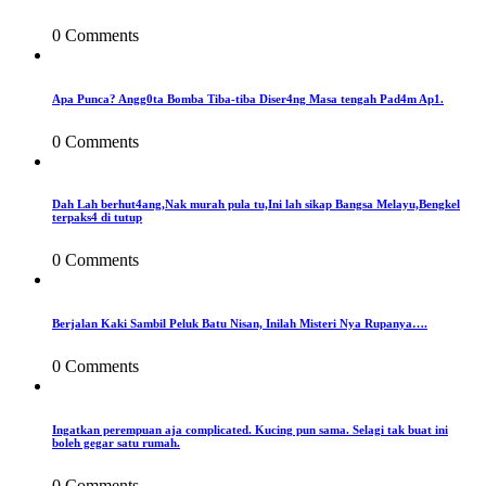
0 Comments
Apa Punca? Angg0ta Bomba Tiba-tiba Diser4ng Masa tengah Pad4m Ap1.
0 Comments
Dah Lah berhut4ang,Nak murah pula tu,Ini lah sikap Bangsa Melayu,Bengkel
terpaks4 di tutup
0 Comments
Berjalan Kaki Sambil Peluk Batu Nisan, Inilah Misteri Nya Rupanya….
0 Comments
Ingatkan perempuan aja complicated. Kucing pun sama. Selagi tak buat ini
boleh gegar satu rumah.
0 Comments