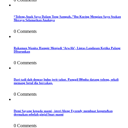
“Tolong,Anak Saya Dalam Tong Sampah..”Ibu Kucing Mengiau Sayu Seakan
Merayu Selamatkan Anaknya
0 Comments
Rakaman Wanita Hampir Menjadi ‘ArwAh’, Lintas Landasan Ketika Palang
DIturunkan
0 Comments
Dari tadi dah dengar bulus jerit takut. Panggil B0mba datang tolong, sekali
memang betul dia bercakap.
0 Comments
Demi Sayang kepada suami , isteri Along Eyzendy membuat keputu&an
dermakan sebelah ginjal buat suami
0 Comments