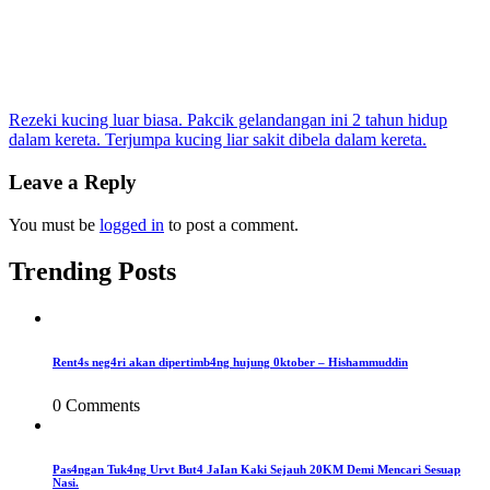
Post
Rezeki kucing luar biasa. Pakcik gelandangan ini 2 tahun hidup
dalam kereta. Terjumpa kucing liar sakit dibela dalam kereta.
navigation
Leave a Reply
You must be
logged in
to post a comment.
Trending Posts
Rent4s neg4ri akan dipertimb4ng hujung 0ktober – Hishammuddin
0 Comments
Pas4ngan Tuk4ng Urvt But4 JaIan Kaki Sejauh 20KM Demi Mencari Sesuap
Nasi.