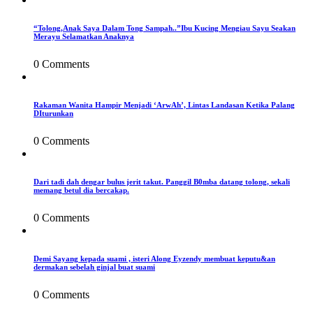
“Tolong,Anak Saya Dalam Tong Sampah..”Ibu Kucing Mengiau Sayu Seakan
Merayu Selamatkan Anaknya
0 Comments
Rakaman Wanita Hampir Menjadi ‘ArwAh’, Lintas Landasan Ketika Palang
DIturunkan
0 Comments
Dari tadi dah dengar bulus jerit takut. Panggil B0mba datang tolong, sekali
memang betul dia bercakap.
0 Comments
Demi Sayang kepada suami , isteri Along Eyzendy membuat keputu&an
dermakan sebelah ginjal buat suami
0 Comments