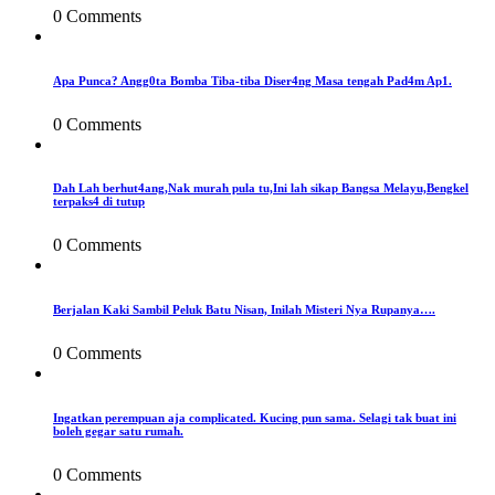
0 Comments
Apa Punca? Angg0ta Bomba Tiba-tiba Diser4ng Masa tengah Pad4m Ap1.
0 Comments
Dah Lah berhut4ang,Nak murah pula tu,Ini lah sikap Bangsa Melayu,Bengkel
terpaks4 di tutup
0 Comments
Berjalan Kaki Sambil Peluk Batu Nisan, Inilah Misteri Nya Rupanya….
0 Comments
Ingatkan perempuan aja complicated. Kucing pun sama. Selagi tak buat ini
boleh gegar satu rumah.
0 Comments