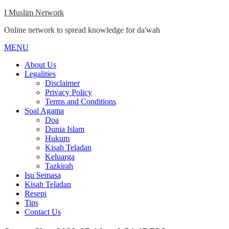
Skip
I Muslim Network
to
Online network to spread knowledge for da'wah
content
MENU
Close
Menu
About Us
Legalities
Disclaimer
Privacy Policy
Terms and Conditions
Soal Agama
Doa
Dunia Islam
Hukum
Kisah Teladan
Keluarga
Tazkirah
Isu Semasa
Kisah Teladan
Resepi
Tips
Contact Us