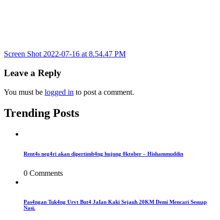
Post
Screen Shot 2022-07-16 at 8.54.47 PM
navigation
Leave a Reply
You must be
logged in
to post a comment.
Trending Posts
Rent4s neg4ri akan dipertimb4ng hujung 0ktober – Hishammuddin
0 Comments
Pas4ngan Tuk4ng Urvt But4 JaIan Kaki Sejauh 20KM Demi Mencari Sesuap
Nasi.