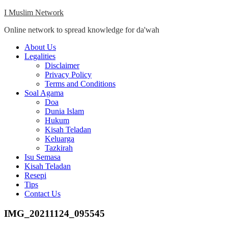
Skip
I Muslim Network
to
Online network to spread knowledge for da'wah
content
Close
About Us
Menu
Legalities
Disclaimer
Privacy Policy
Terms and Conditions
Soal Agama
Doa
Dunia Islam
Hukum
Kisah Teladan
Keluarga
Tazkirah
Isu Semasa
Kisah Teladan
Resepi
Tips
Contact Us
IMG_20211124_095545