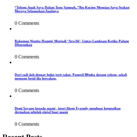
“Tolong,Anak Saya Dalam Tong Sampah..”Ibu Kucing Mengiau Sayu Seakan
Merayu Selamatkan Anaknya
0 Comments
Rakaman Wanita Hampir Menjadi ‘ArwAh’, Lintas Landasan Ketika Palang
DIturunkan
0 Comments
Dari tadi dah dengar bulus jerit takut. Panggil B0mba datang tolong, sekali
memang betul dia bercakap.
0 Comments
Demi Sayang kepada suami , isteri Along Eyzendy membuat keputu&an
dermakan sebelah ginjal buat suami
0 Comments
Recent Posts