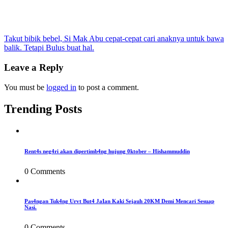
Post
Takut bibik bebel, Si Mak Abu cepat-cepat cari anaknya untuk bawa
balik. Tetapi Bulus buat hal.
navigation
Leave a Reply
You must be
logged in
to post a comment.
Trending Posts
Rent4s neg4ri akan dipertimb4ng hujung 0ktober – Hishammuddin
0 Comments
Pas4ngan Tuk4ng Urvt But4 JaIan Kaki Sejauh 20KM Demi Mencari Sesuap
Nasi.
0 Comments