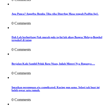
Apa Punca? Angg0ta Bomba Tiba-tiba Diser4ng Masa tengah Pad4m Ap1.
0 Comments
Dah Lah berhut4ang,Nak murah pula tu,Ini lah sikap Bangsa Melayu,Bengkel
terpaks4 di tutup
0 Comments
Berjalan Kaki Sambil Peluk Batu Nisan, Inilah Misteri Nya Rupanya….
0 Comments
Ingatkan perempuan aja complicated. Kucing pun sama. Selagi tak buat ini
boleh gegar satu rumah.
0 Comments