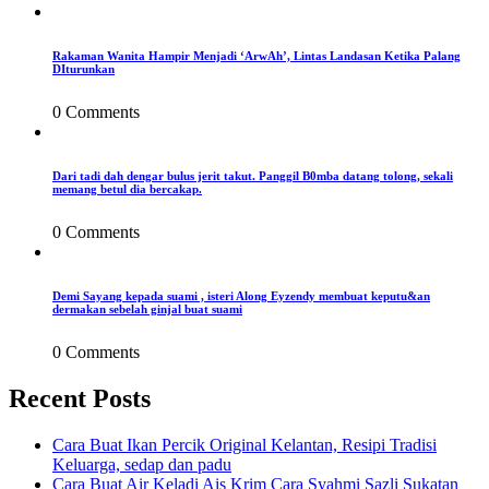
Rakaman Wanita Hampir Menjadi ‘ArwAh’, Lintas Landasan Ketika Palang
DIturunkan
0 Comments
Dari tadi dah dengar bulus jerit takut. Panggil B0mba datang tolong, sekali
memang betul dia bercakap.
0 Comments
Demi Sayang kepada suami , isteri Along Eyzendy membuat keputu&an
dermakan sebelah ginjal buat suami
0 Comments
Recent Posts
Cara Buat Ikan Percik Original Kelantan, Resipi Tradisi
Keluarga, sedap dan padu
Cara Buat Air Keladi Ais Krim Cara Syahmi Sazli Sukatan