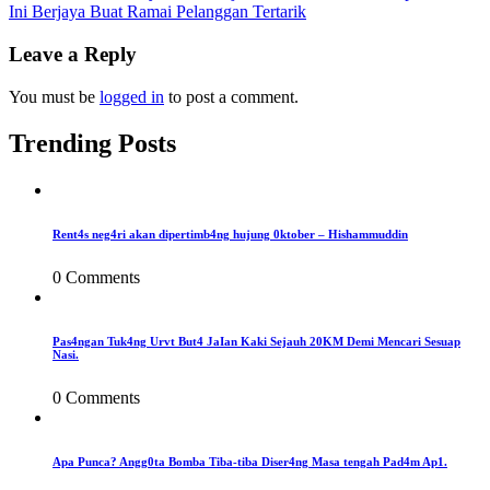
Ini Berjaya Buat Ramai Pelanggan Tertarik
navigation
Leave a Reply
You must be
logged in
to post a comment.
Trending Posts
Rent4s neg4ri akan dipertimb4ng hujung 0ktober – Hishammuddin
0 Comments
Pas4ngan Tuk4ng Urvt But4 JaIan Kaki Sejauh 20KM Demi Mencari Sesuap
Nasi.
0 Comments
Apa Punca? Angg0ta Bomba Tiba-tiba Diser4ng Masa tengah Pad4m Ap1.