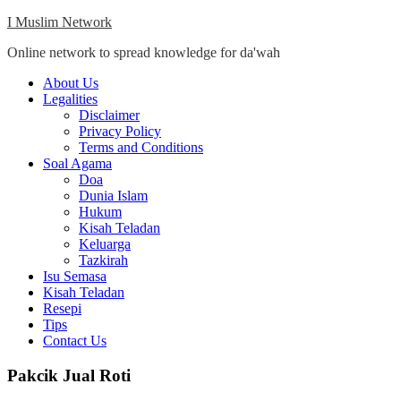
Skip
I Muslim Network
to
Online network to spread knowledge for da'wah
content
Close
About Us
Menu
Legalities
Disclaimer
Privacy Policy
Terms and Conditions
Soal Agama
Doa
Dunia Islam
Hukum
Kisah Teladan
Keluarga
Tazkirah
Isu Semasa
Kisah Teladan
Resepi
Tips
Contact Us
Pakcik Jual Roti