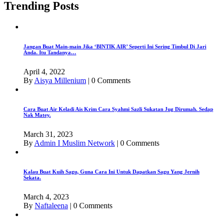
Trending Posts
Jangan Buat Main-main Jika ‘BINTIK AIR’ Seperti Ini Sering Timbul Di Jari
Anda. Itu Tandanya…
April 4, 2022
By
Aisya Millenium
|
0 Comments
Cara Buat Air Keladi Ais Krim Cara Syahmi Sazli Sukatan Jug Dirumah. Sedap
Nak Matey.
March 31, 2023
By
Admin I Muslim Network
|
0 Comments
Kalau Buat Kuih Sagu, Guna Cara Ini Untuk Dapatkan Sagu Yang Jernih
Sekata.
March 4, 2023
By
Naftaleena
|
0 Comments