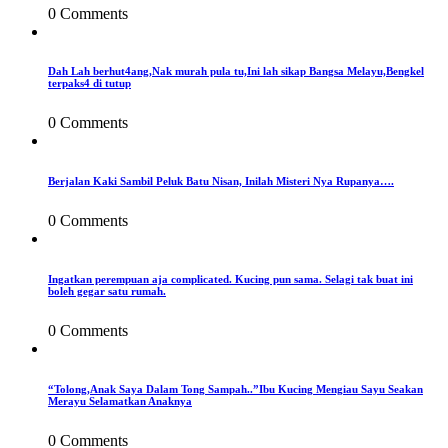
0 Comments
Dah Lah berhut4ang,Nak murah pula tu,Ini lah sikap Bangsa Melayu,Bengkel
terpaks4 di tutup
0 Comments
Berjalan Kaki Sambil Peluk Batu Nisan, Inilah Misteri Nya Rupanya….
0 Comments
Ingatkan perempuan aja complicated. Kucing pun sama. Selagi tak buat ini
boleh gegar satu rumah.
0 Comments
“Tolong,Anak Saya Dalam Tong Sampah..”Ibu Kucing Mengiau Sayu Seakan
Merayu Selamatkan Anaknya
0 Comments