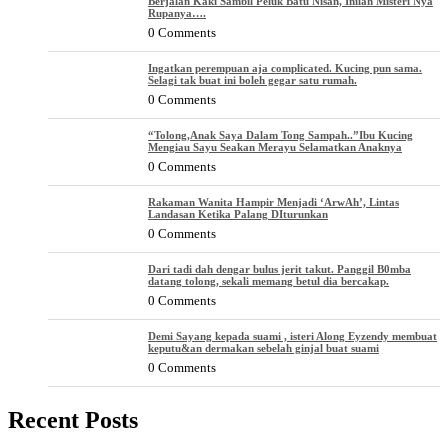
Berjalan Kaki Sambil Peluk Batu Nisan, Inilah Misteri Nya
Rupanya….
0 Comments
Ingatkan perempuan aja complicated. Kucing pun sama.
Selagi tak buat ini boleh gegar satu rumah.
0 Comments
“Tolong,Anak Saya Dalam Tong Sampah..”Ibu Kucing
Mengiau Sayu Seakan Merayu Selamatkan Anaknya
0 Comments
Rakaman Wanita Hampir Menjadi ‘ArwAh’, Lintas
Landasan Ketika Palang DIturunkan
0 Comments
Dari tadi dah dengar bulus jerit takut. Panggil B0mba
datang tolong, sekali memang betul dia bercakap.
0 Comments
Demi Sayang kepada suami , isteri Along Eyzendy membuat
keputu&an dermakan sebelah ginjal buat suami
0 Comments
Recent Posts