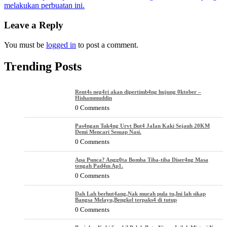
melakukan perbuatan ini.
navigation
Leave a Reply
You must be
logged in
to post a comment.
Trending Posts
Rent4s neg4ri akan dipertimb4ng hujung 0ktober –
Hishammuddin
0 Comments
Pas4ngan Tuk4ng Urvt But4 JaIan Kaki Sejauh 20KM
Demi Mencari Sesuap Nasi.
0 Comments
Apa Punca? Angg0ta Bomba Tiba-tiba Diser4ng Masa
tengah Pad4m Ap1.
0 Comments
Dah Lah berhut4ang,Nak murah pula tu,Ini lah sikap
Bangsa Melayu,Bengkel terpaks4 di tutup
0 Comments