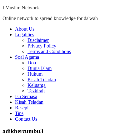
Skip
I Muslim Network
to
Online network to spread knowledge for da'wah
content
Close
About Us
Menu
Legalities
Disclaimer
Privacy Policy
Terms and Conditions
Soal Agama
Doa
Dunia Islam
Hukum
Kisah Teladan
Keluarga
Tazkirah
Isu Semasa
Kisah Teladan
Resepi
Tips
Contact Us
adikbercumbu3