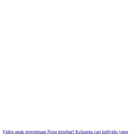
Post
Video anak perempuan Nora tersebar! Keluarga cari individu yang