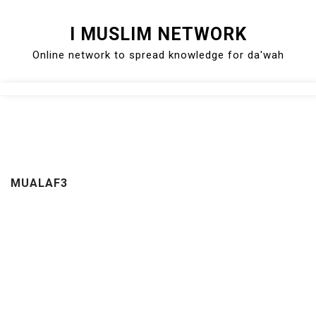
Skip
I MUSLIM NETWORK
to
Online network to spread knowledge for da'wah
content
Close
Menu
MUALAF3