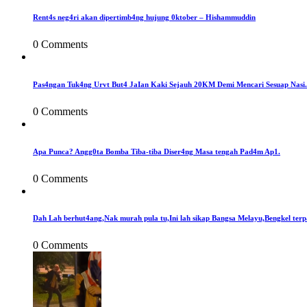
Rent4s neg4ri akan dipertimb4ng hujung 0ktober – Hishammuddin
0 Comments
Pas4ngan Tuk4ng Urvt But4 JaIan Kaki Sejauh 20KM Demi Mencari Sesuap Nasi.
0 Comments
Apa Punca? Angg0ta Bomba Tiba-tiba Diser4ng Masa tengah Pad4m Ap1.
0 Comments
Dah Lah berhut4ang,Nak murah pula tu,Ini lah sikap Bangsa Melayu,Bengkel terp
0 Comments