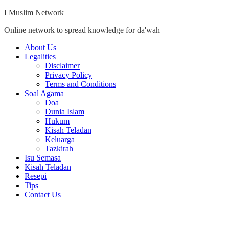
Skip
I Muslim Network
to
Online network to spread knowledge for da'wah
content
Close
About Us
Menu
Legalities
Disclaimer
Privacy Policy
Terms and Conditions
Soal Agama
Doa
Dunia Islam
Hukum
Kisah Teladan
Keluarga
Tazkirah
Isu Semasa
Kisah Teladan
Resepi
Tips
Contact Us