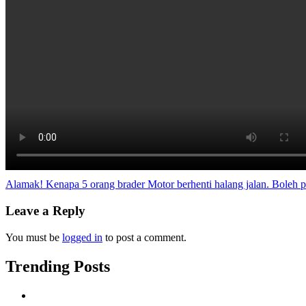
Post
Alamak! Kenapa 5 orang brader Motor berhenti halang jalan. Boleh pul
navigation
Leave a Reply
You must be
logged in
to post a comment.
Trending Posts