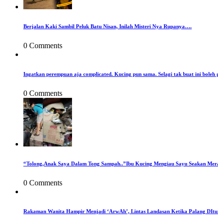
Berjalan Kaki Sambil Peluk Batu Nisan, Inilah Misteri Nya Rupanya….
0 Comments
Ingatkan perempuan aja complicated. Kucing pun sama. Selagi tak buat ini boleh 
0 Comments
“Tolong,Anak Saya Dalam Tong Sampah..”Ibu Kucing Mengiau Sayu Seakan Mer
0 Comments
Rakaman Wanita Hampir Menjadi ‘ArwAh’, Lintas Landasan Ketika Palang DIt