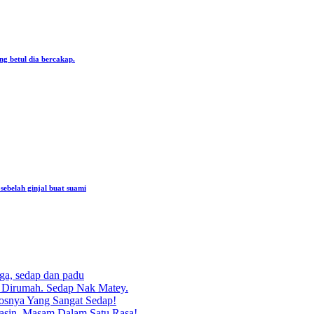
ng betul dia bercakap.
ebelah ginjal buat suami
rga, sedap dan padu
g Dirumah. Sedap Nak Matey.
osnya Yang Sangat Sedap!
asin, Masam Dalam Satu Rasa!