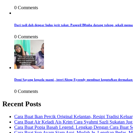
0 Comments
Dari tadi dah dengar bulus jerit takut. Panggil B0mba datang tolong, sekali mema
0 Comments
Demi Sayang kepada suami , isteri Along Eyzendy membuat keputu&an dermakan s
0 Comments
Recent Posts
Cara Buat Ikan Percik Original Kelantan, Resipi Tradisi Kelua
Cara Buat Air Keladi Ais Krim Cara Syahmi Sazli Sukatan Ju
Cara Buat Popia Basah Legend. Lengkap Dengan Cara Buat S
Cara Buat Sup Ayam Siam Aroi. Mudah Je, Lengkap Pedas, M