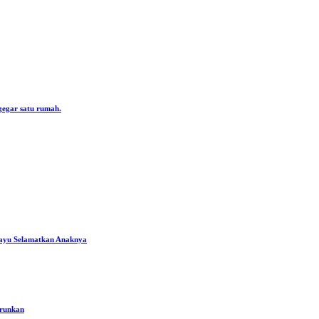
gegar satu rumah.
ayu Selamatkan Anaknya
urunkan