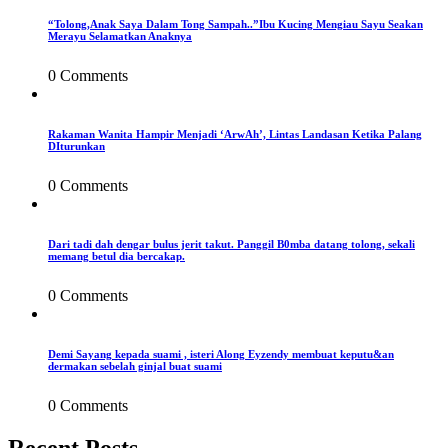
“Tolong,Anak Saya Dalam Tong Sampah..”Ibu Kucing Mengiau Sayu Seakan
Merayu Selamatkan Anaknya
0 Comments
Rakaman Wanita Hampir Menjadi ‘ArwAh’, Lintas Landasan Ketika Palang
DIturunkan
0 Comments
Dari tadi dah dengar bulus jerit takut. Panggil B0mba datang tolong, sekali
memang betul dia bercakap.
0 Comments
Demi Sayang kepada suami , isteri Along Eyzendy membuat keputu&an
dermakan sebelah ginjal buat suami
0 Comments
Recent Posts