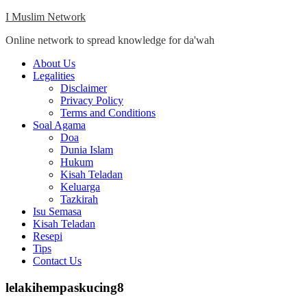
Skip
I Muslim Network
to
Online network to spread knowledge for da'wah
content
Close
About Us
Menu
Legalities
Disclaimer
Privacy Policy
Terms and Conditions
Soal Agama
Doa
Dunia Islam
Hukum
Kisah Teladan
Keluarga
Tazkirah
Isu Semasa
Kisah Teladan
Resepi
Tips
Contact Us
lelakihempaskucing8