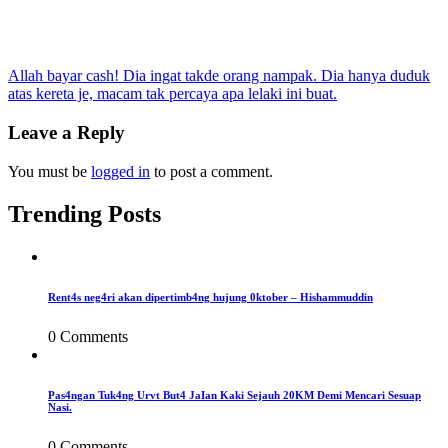
Post
Allah bayar cash! Dia ingat takde orang nampak. Dia hanya duduk
atas kereta je, macam tak percaya apa lelaki ini buat.
navigation
Leave a Reply
You must be
logged in
to post a comment.
Trending Posts
Rent4s neg4ri akan dipertimb4ng hujung 0ktober – Hishammuddin
0 Comments
Pas4ngan Tuk4ng Urvt But4 JaIan Kaki Sejauh 20KM Demi Mencari Sesuap
Nasi.
0 Comments