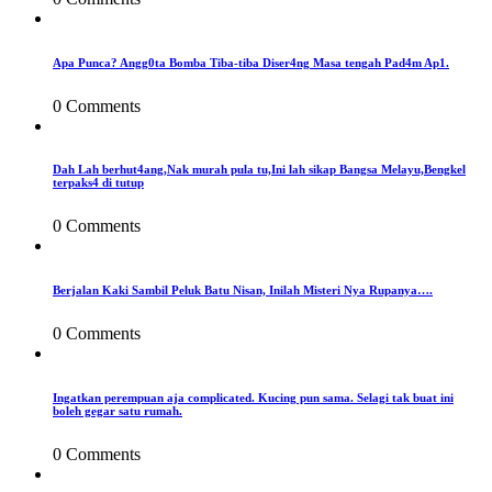
Apa Punca? Angg0ta Bomba Tiba-tiba Diser4ng Masa tengah Pad4m Ap1.
0 Comments
Dah Lah berhut4ang,Nak murah pula tu,Ini lah sikap Bangsa Melayu,Bengkel
terpaks4 di tutup
0 Comments
Berjalan Kaki Sambil Peluk Batu Nisan, Inilah Misteri Nya Rupanya….
0 Comments
Ingatkan perempuan aja complicated. Kucing pun sama. Selagi tak buat ini
boleh gegar satu rumah.
0 Comments