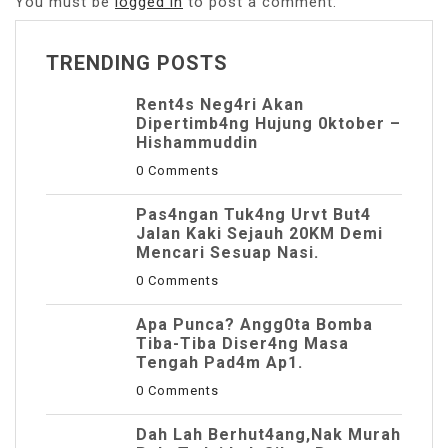
You must be
logged in
to post a comment.
TRENDING POSTS
Rent4s Neg4ri Akan
Dipertimb4ng Hujung 0ktober –
Hishammuddin
0 Comments
Pas4ngan Tuk4ng Urvt But4
JaIan Kaki Sejauh 20KM Demi
Mencari Sesuap Nasi.
0 Comments
Apa Punca? Angg0ta Bomba
Tiba-Tiba Diser4ng Masa
Tengah Pad4m Ap1.
0 Comments
Dah Lah Berhut4ang,Nak Murah