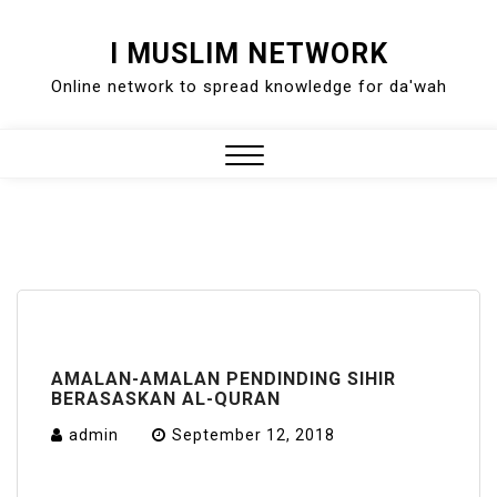
Skip
I MUSLIM NETWORK
to
Online network to spread knowledge for da'wah
content
Close
Menu
AMALAN-AMALAN PENDINDING SIHIR
BERASASKAN AL-QURAN
admin
September 12, 2018