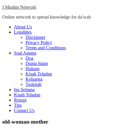
Skip
I Muslim Network
to
Online network to spread knowledge for da'wah
content
Close
About Us
Menu
Legalities
Disclaimer
Privacy Policy
Terms and Conditions
Soal Agama
Doa
Dunia Islam
Hukum
Kisah Teladan
Keluarga
Tazkirah
Isu Semasa
Kisah Teladan
Resepi
Tips
Contact Us
old-woman-mother