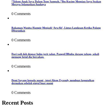
“Tolong,Anak Saya Dalam Tong Sampah..”Ibu Kucing Mengiau Sayu Seakan
Merayu Selamatkan Anaknya
0 Comments
Rakaman Wanita Hampir Menjadi ‘ArwAh’, Lintas Landasan Ketika Palang
DIturunkan
0 Comments
Dari tadi dah dengar bulus jerit takut. Panggil B0mba datang tolong, sekali
memang betul dia bercakap.
0 Comments
Demi Sayang kepada suami , isteri Along Eyzendy membuat keputu&an
dermakan sebelah ginjal buat suami
0 Comments
Recent Posts