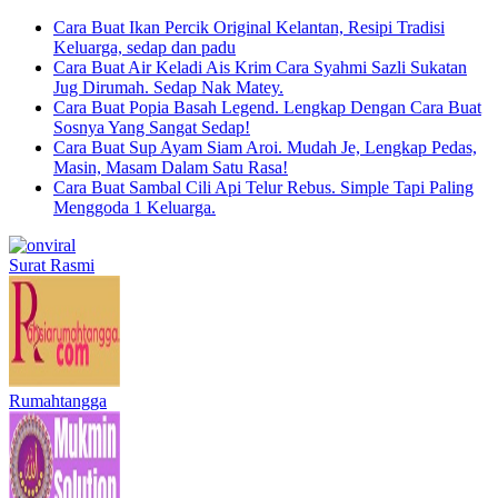
Cara Buat Ikan Percik Original Kelantan, Resipi Tradisi
Keluarga, sedap dan padu
Cara Buat Air Keladi Ais Krim Cara Syahmi Sazli Sukatan
Jug Dirumah. Sedap Nak Matey.
Cara Buat Popia Basah Legend. Lengkap Dengan Cara Buat
Sosnya Yang Sangat Sedap!
Cara Buat Sup Ayam Siam Aroi. Mudah Je, Lengkap Pedas,
Masin, Masam Dalam Satu Rasa!
Cara Buat Sambal Cili Api Telur Rebus. Simple Tapi Paling
Menggoda 1 Keluarga.
Surat Rasmi
Rumahtangga