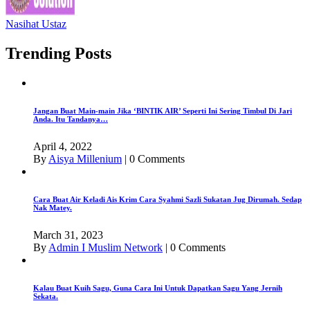
Nasihat Ustaz
Trending Posts
Jangan Buat Main-main Jika ‘BINTIK AIR’ Seperti Ini Sering Timbul Di Jari
Anda. Itu Tandanya…
April 4, 2022
By
Aisya Millenium
|
0 Comments
Cara Buat Air Keladi Ais Krim Cara Syahmi Sazli Sukatan Jug Dirumah. Sedap
Nak Matey.
March 31, 2023
By
Admin I Muslim Network
|
0 Comments
Kalau Buat Kuih Sagu, Guna Cara Ini Untuk Dapatkan Sagu Yang Jernih
Sekata.