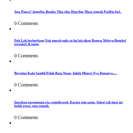
Apa Punca? Angg0ta Bomba Tiba-tiba Diser4ng Masa tengah Pad4m Ap1.
0 Comments
Dah Lah berhut4ang,Nak murah pula tu,Ini lah sikap Bangsa Melayu,Bengkel
terpaks4 di tutup
0 Comments
Berjalan Kaki Sambil Peluk Batu Nisan, Inilah Misteri Nya Rupanya….
0 Comments
Ingatkan perempuan aja complicated. Kucing pun sama. Selagi tak buat ini
boleh gegar satu rumah.
0 Comments