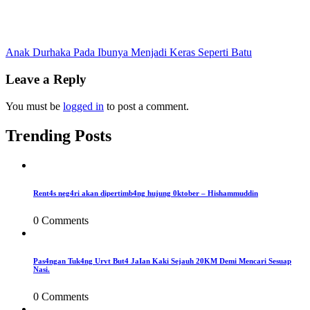
Post
Anak Durhaka Pada Ibunya Menjadi Keras Seperti Batu
navigation
Leave a Reply
You must be
logged in
to post a comment.
Trending Posts
Rent4s neg4ri akan dipertimb4ng hujung 0ktober – Hishammuddin
0 Comments
Pas4ngan Tuk4ng Urvt But4 JaIan Kaki Sejauh 20KM Demi Mencari Sesuap
Nasi.
0 Comments