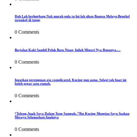
Dah Lah berhut4ang,Nak murah pula tu,Ini lah sikap Bangsa Melayu,Bengkel
terpaks4 di tutup
0 Comments
Berjalan Kaki Sambil Peluk Batu Nisan, Inilah Misteri Nya Rupanya….
0 Comments
Ingatkan perempuan aja complicated. Kucing pun sama. Selagi tak buat ini
boleh gegar satu rumah.
0 Comments
“Tolong,Anak Saya Dalam Tong Sampah..”Ibu Kucing Mengiau Sayu Seakan
Merayu Selamatkan Anaknya
0 Comments