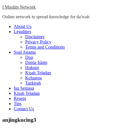
Skip
I Muslim Network
to
Online network to spread knowledge for da'wah
content
Close
About Us
Menu
Legalities
Disclaimer
Privacy Policy
Terms and Conditions
Soal Agama
Doa
Dunia Islam
Hukum
Kisah Teladan
Keluarga
Tazkirah
Isu Semasa
Kisah Teladan
Resepi
Tips
Contact Us
anjingkucing3