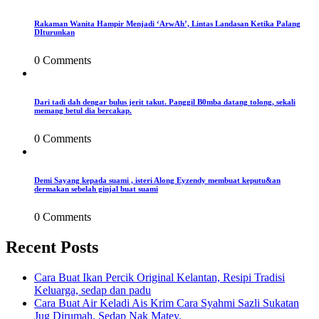
Rakaman Wanita Hampir Menjadi ‘ArwAh’, Lintas Landasan Ketika Palang
DIturunkan
0 Comments
Dari tadi dah dengar bulus jerit takut. Panggil B0mba datang tolong, sekali
memang betul dia bercakap.
0 Comments
Demi Sayang kepada suami , isteri Along Eyzendy membuat keputu&an
dermakan sebelah ginjal buat suami
0 Comments
Recent Posts
Cara Buat Ikan Percik Original Kelantan, Resipi Tradisi
Keluarga, sedap dan padu
Cara Buat Air Keladi Ais Krim Cara Syahmi Sazli Sukatan
Jug Dirumah. Sedap Nak Matey.