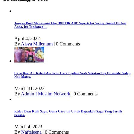
Jangan Buat Main-main Jika ‘BINTIK AIR’ Seperti Ini Sering Timbul Di Jari
Anda. Itu Tandanya…
April 4, 2022
By
Aisya Millenium
|
0 Comments
Cara Buat Air Keladi Ais Krim Cara Syahmi Sazli Sukatan Jug Dirumah. Sedap
Nak Matey.
March 31, 2023
By
Admin I Muslim Network
|
0 Comments
Kalau Buat Kuih Sagu, Guna Cara Ini Untuk Dapatkan Sagu Yang Jernih
Sekata.
March 4, 2023
By
Naftaleena
|
0 Comments