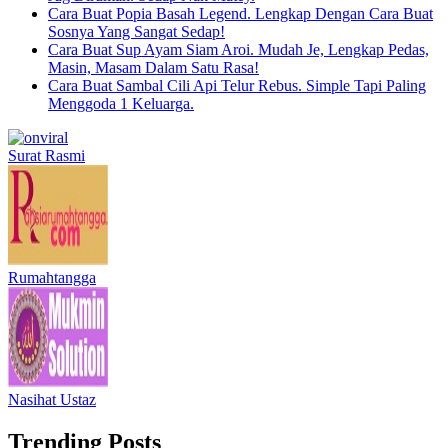
Cara Buat Popia Basah Legend. Lengkap Dengan Cara Buat
Sosnya Yang Sangat Sedap!
Cara Buat Sup Ayam Siam Aroi. Mudah Je, Lengkap Pedas,
Masin, Masam Dalam Satu Rasa!
Cara Buat Sambal Cili Api Telur Rebus. Simple Tapi Paling
Menggoda 1 Keluarga.
Surat Rasmi
Rumahtangga
Nasihat Ustaz
Trending Posts