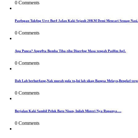
0 Comments
Pas4ngan Tuk4ng Urvt But4 JaIan Kaki Sejauh 20KM Demi Mencari Sesuap Nasi.
0 Comments
Apa Punca? Angg0ta Bomba Tiba-tiba Diser4ng Masa tengah Pad4m Ap1.
0 Comments
Dah Lah berhut4ang,Nak murah pula tu,Ini lah sikap Bangsa Melayu,Bengkel terp
0 Comments
Berjalan Kaki Sambil Peluk Batu Nisan, Inilah Misteri Nya Rupanya….
0 Comments