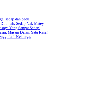
rga, sedap dan padu
g Dirumah. Sedap Nak Matey.
osnya Yang Sangat Sedap!
asin, Masam Dalam Satu Rasa!
enggoda 1 Keluarga.