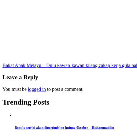
Post
Bakat Anak Melayu – Dulu kawan-kawan kilang cakap kerja giila n
navigation
Leave a Reply
You must be
logged in
to post a comment.
Trending Posts
Rent4s neg4ri akan dipertimb4ng hujung 0ktober – Hishammuddin