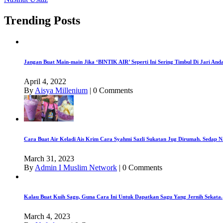
Trending Posts
Jangan Buat Main-main Jika ‘BINTIK AIR’ Seperti Ini Sering Timbul Di Jari An
April 4, 2022
By
Aisya Millenium
|
0 Comments
Cara Buat Air Keladi Ais Krim Cara Syahmi Sazli Sukatan Jug Dirumah. Sedap N
March 31, 2023
By
Admin I Muslim Network
|
0 Comments
Kalau Buat Kuih Sagu, Guna Cara Ini Untuk Dapatkan Sagu Yang Jernih Sekata.
March 4, 2023