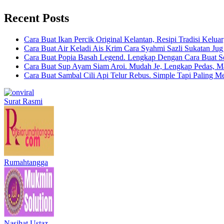
Recent Posts
Cara Buat Ikan Percik Original Kelantan, Resipi Tradisi Kelua
Cara Buat Air Keladi Ais Krim Cara Syahmi Sazli Sukatan Ju
Cara Buat Popia Basah Legend. Lengkap Dengan Cara Buat S
Cara Buat Sup Ayam Siam Aroi. Mudah Je, Lengkap Pedas, M
Cara Buat Sambal Cili Api Telur Rebus. Simple Tapi Paling M
Surat Rasmi
Rumahtangga
Nasihat Ustaz