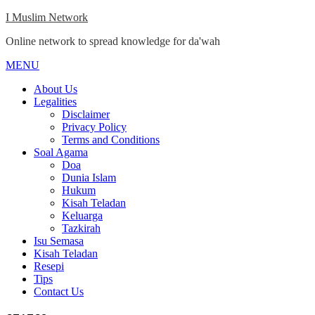
Skip
I Muslim Network
to
Online network to spread knowledge for da'wah
content
MENU
Close
Menu
About Us
Legalities
Disclaimer
Privacy Policy
Terms and Conditions
Soal Agama
Doa
Dunia Islam
Hukum
Kisah Teladan
Keluarga
Tazkirah
Isu Semasa
Kisah Teladan
Resepi
Tips
Contact Us