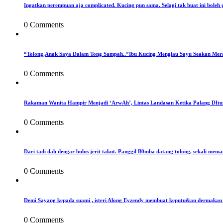
Ingatkan perempuan aja complicated. Kucing pun sama. Selagi tak buat ini boleh 
0 Comments
“Tolong,Anak Saya Dalam Tong Sampah..”Ibu Kucing Mengiau Sayu Seakan Mer
0 Comments
Rakaman Wanita Hampir Menjadi ‘ArwAh’, Lintas Landasan Ketika Palang DIt
0 Comments
Dari tadi dah dengar bulus jerit takut. Panggil B0mba datang tolong, sekali mema
0 Comments
Demi Sayang kepada suami , isteri Along Eyzendy membuat keputu&an dermakan s
0 Comments