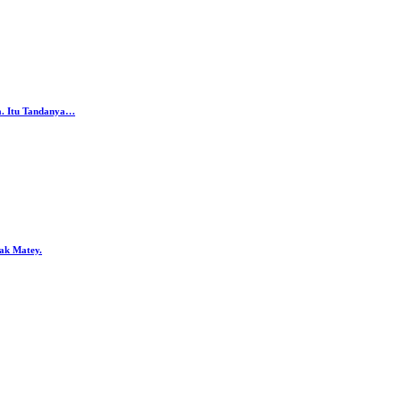
da. Itu Tandanya…
ak Matey.