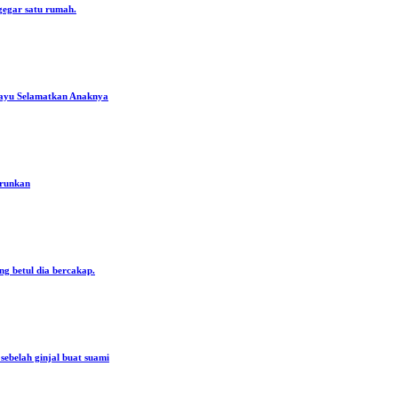
gegar satu rumah.
ayu Selamatkan Anaknya
urunkan
ng betul dia bercakap.
ebelah ginjal buat suami