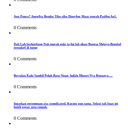
Apa Punca? Angg0ta Bomba Tiba-tiba Diser4ng Masa tengah Pad4m Ap1.
0 Comments
Dah Lah berhut4ang,Nak murah pula tu,Ini lah sikap Bangsa Melayu,Bengkel
terpaks4 di tutup
0 Comments
Berjalan Kaki Sambil Peluk Batu Nisan, Inilah Misteri Nya Rupanya….
0 Comments
Ingatkan perempuan aja complicated. Kucing pun sama. Selagi tak buat ini
boleh gegar satu rumah.
0 Comments