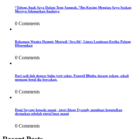
“Tolong,Anak Saya Dalam Tong Sampah..”Ibu Kucing Mengiau Sayu Seakan
Merayu Selamatkan Anaknya
0 Comments
Rakaman Wanita Hampir Menjadi ‘ArwAh’, Lintas Landasan Ketika Palang
DIturunkan
0 Comments
Dari tadi dah dengar bulus jerit takut. Panggil B0mba datang tolong, sekali
memang betul dia bercakap.
0 Comments
Demi Sayang kepada suami , isteri Along Eyzendy membuat keputu&an
dermakan sebelah ginjal buat suami
0 Comments
Recent Posts