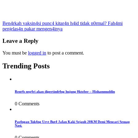
Post
Ben4rkah vaksin4si punc4 kitar4n h4id tidak n0rmal? Fah4mi
penjelas4n pakar mengen4inya
navigation
Leave a Reply
You must be
logged in
to post a comment.
Trending Posts
Rent4s neg4ri akan dipertimb4ng hujung 0ktober – Hishammuddin
0 Comments
Pas4ngan Tuk4ng Urvt But4 JaIan Kaki Sejauh 20KM Demi Mencari Sesuap
Nasi.
0 Comments