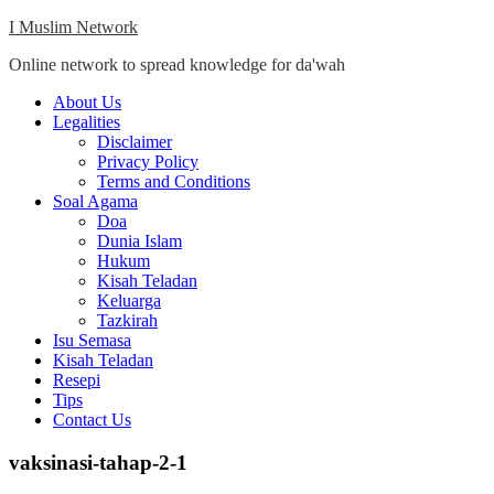
Skip
I Muslim Network
to
Online network to spread knowledge for da'wah
content
Close
About Us
Menu
Legalities
Disclaimer
Privacy Policy
Terms and Conditions
Soal Agama
Doa
Dunia Islam
Hukum
Kisah Teladan
Keluarga
Tazkirah
Isu Semasa
Kisah Teladan
Resepi
Tips
Contact Us
vaksinasi-tahap-2-1