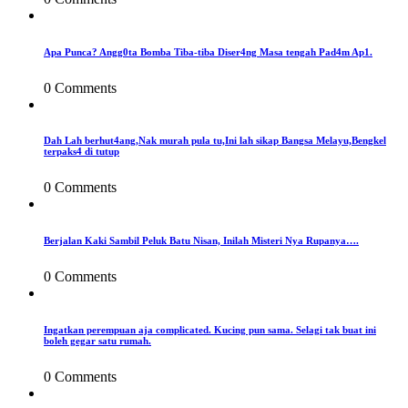
Apa Punca? Angg0ta Bomba Tiba-tiba Diser4ng Masa tengah Pad4m Ap1.
0 Comments
Dah Lah berhut4ang,Nak murah pula tu,Ini lah sikap Bangsa Melayu,Bengkel
terpaks4 di tutup
0 Comments
Berjalan Kaki Sambil Peluk Batu Nisan, Inilah Misteri Nya Rupanya….
0 Comments
Ingatkan perempuan aja complicated. Kucing pun sama. Selagi tak buat ini
boleh gegar satu rumah.
0 Comments