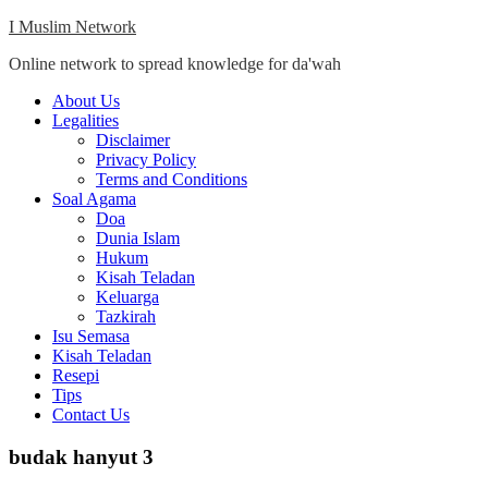
Skip
I Muslim Network
to
Online network to spread knowledge for da'wah
content
Close
About Us
Menu
Legalities
Disclaimer
Privacy Policy
Terms and Conditions
Soal Agama
Doa
Dunia Islam
Hukum
Kisah Teladan
Keluarga
Tazkirah
Isu Semasa
Kisah Teladan
Resepi
Tips
Contact Us
budak hanyut 3