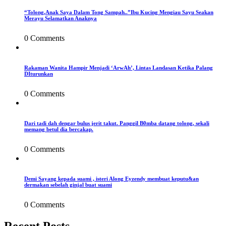
“Tolong,Anak Saya Dalam Tong Sampah..”Ibu Kucing Mengiau Sayu Seakan
Merayu Selamatkan Anaknya
0 Comments
Rakaman Wanita Hampir Menjadi ‘ArwAh’, Lintas Landasan Ketika Palang
DIturunkan
0 Comments
Dari tadi dah dengar bulus jerit takut. Panggil B0mba datang tolong, sekali
memang betul dia bercakap.
0 Comments
Demi Sayang kepada suami , isteri Along Eyzendy membuat keputu&an
dermakan sebelah ginjal buat suami
0 Comments
Recent Posts