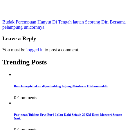
Post
Budak Perempuan Hanyut Di Tengah lautan Seorang Diri Bersama
pelampung unicornnya
navigation
Leave a Reply
You must be
logged in
to post a comment.
Trending Posts
Rent4s neg4ri akan dipertimb4ng hujung 0ktober – Hishammuddin
0 Comments
Pas4ngan Tuk4ng Urvt But4 JaIan Kaki Sejauh 20KM Demi Mencari Sesuap
Nasi.
0 Comments