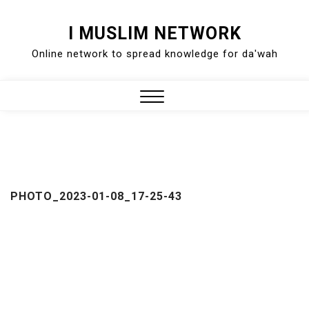
Skip
I MUSLIM NETWORK
to
Online network to spread knowledge for da'wah
content
Close
Menu
PHOTO_2023-01-08_17-25-43