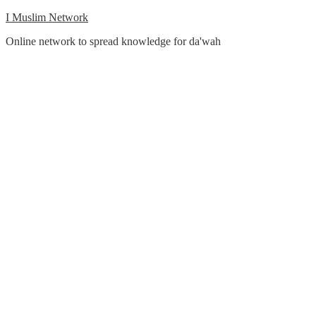
Skip
I Muslim Network
to
Online network to spread knowledge for da'wah
content