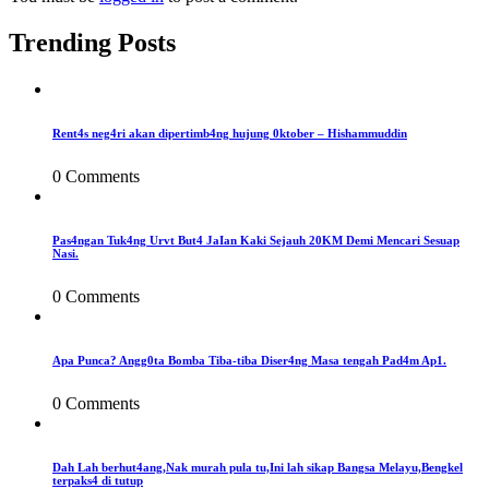
Trending Posts
Rent4s neg4ri akan dipertimb4ng hujung 0ktober – Hishammuddin
0 Comments
Pas4ngan Tuk4ng Urvt But4 JaIan Kaki Sejauh 20KM Demi Mencari Sesuap
Nasi.
0 Comments
Apa Punca? Angg0ta Bomba Tiba-tiba Diser4ng Masa tengah Pad4m Ap1.
0 Comments
Dah Lah berhut4ang,Nak murah pula tu,Ini lah sikap Bangsa Melayu,Bengkel
terpaks4 di tutup