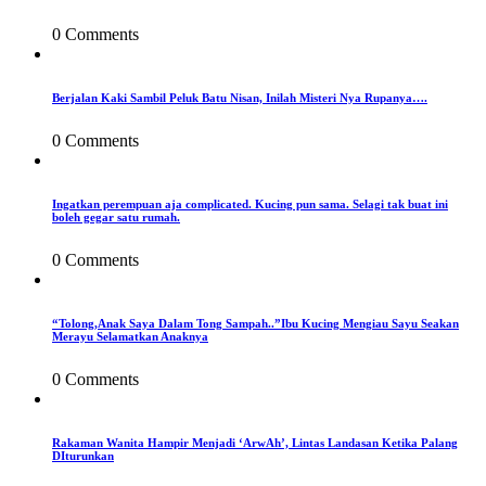
0 Comments
Berjalan Kaki Sambil Peluk Batu Nisan, Inilah Misteri Nya Rupanya….
0 Comments
Ingatkan perempuan aja complicated. Kucing pun sama. Selagi tak buat ini
boleh gegar satu rumah.
0 Comments
“Tolong,Anak Saya Dalam Tong Sampah..”Ibu Kucing Mengiau Sayu Seakan
Merayu Selamatkan Anaknya
0 Comments
Rakaman Wanita Hampir Menjadi ‘ArwAh’, Lintas Landasan Ketika Palang
DIturunkan