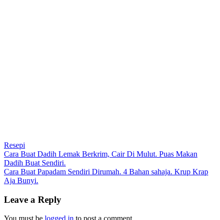
Resepi
Post
Cara Buat Dadih Lemak Berkrim, Cair Di Mulut. Puas Makan
Dadih Buat Sendiri.
navigation
Cara Buat Papadam Sendiri Dirumah. 4 Bahan sahaja. Krup Krap
Aja Bunyi.
Leave a Reply
You must be
logged in
to post a comment.