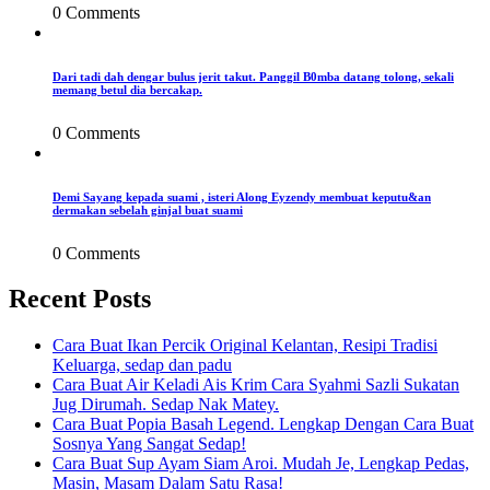
0 Comments
Dari tadi dah dengar bulus jerit takut. Panggil B0mba datang tolong, sekali
memang betul dia bercakap.
0 Comments
Demi Sayang kepada suami , isteri Along Eyzendy membuat keputu&an
dermakan sebelah ginjal buat suami
0 Comments
Recent Posts
Cara Buat Ikan Percik Original Kelantan, Resipi Tradisi
Keluarga, sedap dan padu
Cara Buat Air Keladi Ais Krim Cara Syahmi Sazli Sukatan
Jug Dirumah. Sedap Nak Matey.
Cara Buat Popia Basah Legend. Lengkap Dengan Cara Buat
Sosnya Yang Sangat Sedap!
Cara Buat Sup Ayam Siam Aroi. Mudah Je, Lengkap Pedas,
Masin, Masam Dalam Satu Rasa!