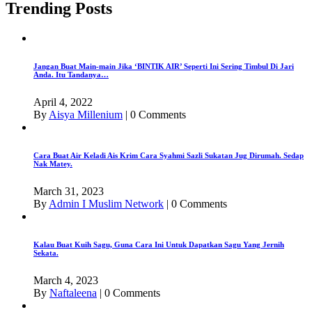
Trending Posts
Jangan Buat Main-main Jika ‘BINTIK AIR’ Seperti Ini Sering Timbul Di Jari
Anda. Itu Tandanya…
April 4, 2022
By
Aisya Millenium
|
0 Comments
Cara Buat Air Keladi Ais Krim Cara Syahmi Sazli Sukatan Jug Dirumah. Sedap
Nak Matey.
March 31, 2023
By
Admin I Muslim Network
|
0 Comments
Kalau Buat Kuih Sagu, Guna Cara Ini Untuk Dapatkan Sagu Yang Jernih
Sekata.
March 4, 2023
By
Naftaleena
|
0 Comments