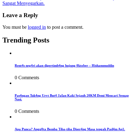
Sangat Menyegarkan.
navigation
Leave a Reply
You must be
logged in
to post a comment.
Trending Posts
Rent4s neg4ri akan dipertimb4ng hujung 0ktober – Hishammuddin
0 Comments
Pas4ngan Tuk4ng Urvt But4 JaIan Kaki Sejauh 20KM Demi Mencari Sesuap
Nasi.
0 Comments
Apa Punca? Angg0ta Bomba Tiba-tiba Diser4ng Masa tengah Pad4m Ap1.