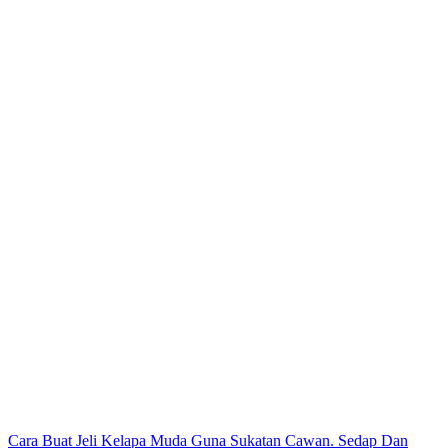
Post
Cara Buat Jeli Kelapa Muda Guna Sukatan Cawan. Sedap Dan