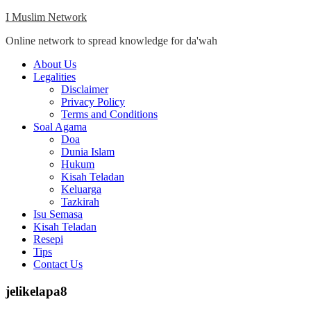
Skip
I Muslim Network
to
Online network to spread knowledge for da'wah
content
Close
About Us
Menu
Legalities
Disclaimer
Privacy Policy
Terms and Conditions
Soal Agama
Doa
Dunia Islam
Hukum
Kisah Teladan
Keluarga
Tazkirah
Isu Semasa
Kisah Teladan
Resepi
Tips
Contact Us
jelikelapa8