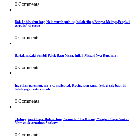
0 Comments
Dah Lah berhut4ang,Nak murah pula tu,Ini lah sikap Bangsa Melayu,Bengkel
terpaks4 di tutup
0 Comments
Berjalan Kaki Sambil Peluk Batu Nisan, Inilah Misteri Nya Rupanya….
0 Comments
Ingatkan perempuan aja complicated. Kucing pun sama. Selagi tak buat ini
boleh gegar satu rumah.
0 Comments
“Tolong,Anak Saya Dalam Tong Sampah..”Ibu Kucing Mengiau Sayu Seakan
Merayu Selamatkan Anaknya
0 Comments