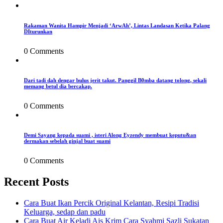
Rakaman Wanita Hampir Menjadi ‘ArwAh’, Lintas Landasan Ketika Palang
DIturunkan
0 Comments
Dari tadi dah dengar bulus jerit takut. Panggil B0mba datang tolong, sekali
memang betul dia bercakap.
0 Comments
Demi Sayang kepada suami , isteri Along Eyzendy membuat keputu&an
dermakan sebelah ginjal buat suami
0 Comments
Recent Posts
Cara Buat Ikan Percik Original Kelantan, Resipi Tradisi
Keluarga, sedap dan padu
Cara Buat Air Keladi Ais Krim Cara Syahmi Sazli Sukatan