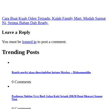
Post
Cara Buat Kuah Oden Terpadu, Kalah Family Mart. Mudah Sangat
Ni, Semua Bahan Dah Ready.
navigation
Leave a Reply
You must be
logged in
to post a comment.
Trending Posts
Rent4s neg4ri akan dipertimb4ng hujung 0ktober – Hishammuddin
0 Comments
Pas4ngan Tuk4ng Urvt But4 JaIan Kaki Sejauh 20KM Demi Mencari Sesuap
Nasi.
0 Comments