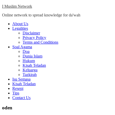
Skip
I Muslim Network
to
Online network to spread knowledge for da'wah
content
Close
About Us
Menu
Legalities
Disclaimer
Privacy Policy
Terms and Conditions
Soal Agama
Doa
Dunia Islam
Hukum
Kisah Teladan
Keluarga
Tazkirah
Isu Semasa
Kisah Teladan
Resepi
Tips
Contact Us
oden