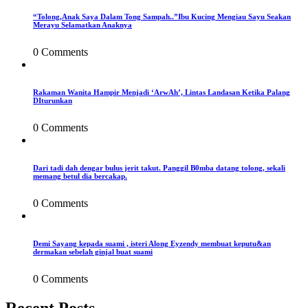
“Tolong,Anak Saya Dalam Tong Sampah..”Ibu Kucing Mengiau Sayu Seakan
Merayu Selamatkan Anaknya
0 Comments
Rakaman Wanita Hampir Menjadi ‘ArwAh’, Lintas Landasan Ketika Palang
DIturunkan
0 Comments
Dari tadi dah dengar bulus jerit takut. Panggil B0mba datang tolong, sekali
memang betul dia bercakap.
0 Comments
Demi Sayang kepada suami , isteri Along Eyzendy membuat keputu&an
dermakan sebelah ginjal buat suami
0 Comments
Recent Posts