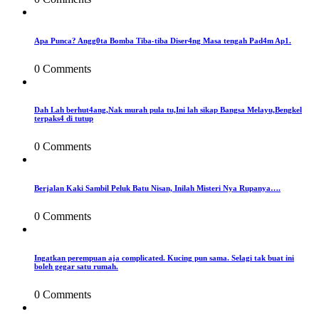
Apa Punca? Angg0ta Bomba Tiba-tiba Diser4ng Masa tengah Pad4m Ap1.
0 Comments
Dah Lah berhut4ang,Nak murah pula tu,Ini lah sikap Bangsa Melayu,Bengkel
terpaks4 di tutup
0 Comments
Berjalan Kaki Sambil Peluk Batu Nisan, Inilah Misteri Nya Rupanya….
0 Comments
Ingatkan perempuan aja complicated. Kucing pun sama. Selagi tak buat ini
boleh gegar satu rumah.
0 Comments