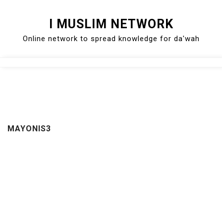
Skip
I MUSLIM NETWORK
to
Online network to spread knowledge for da'wah
content
Close
Menu
MAYONIS3