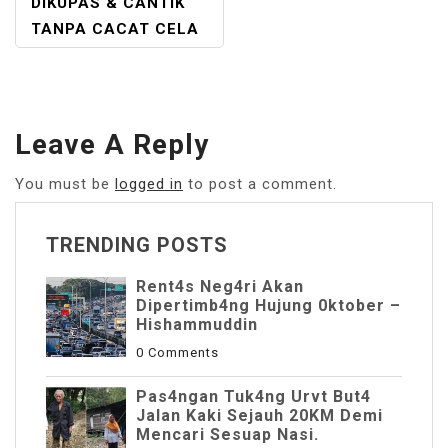
DIKUPAS & CANTIK
TANPA CACAT CELA
Leave A Reply
You must be
logged in
to post a comment.
TRENDING POSTS
Rent4s Neg4ri Akan
Dipertimb4ng Hujung 0ktober –
Hishammuddin
0 Comments
Pas4ngan Tuk4ng Urvt But4
JaIan Kaki Sejauh 20KM Demi
Mencari Sesuap Nasi.