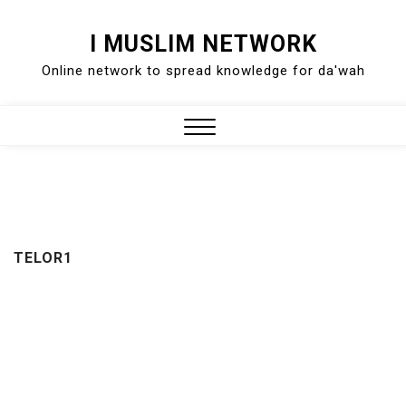
Skip
I MUSLIM NETWORK
to
Online network to spread knowledge for da'wah
content
Close
Menu
TELOR1