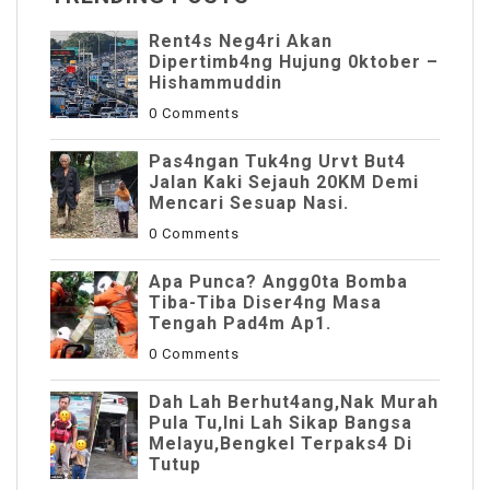
Rent4s Neg4ri Akan
Dipertimb4ng Hujung 0ktober –
Hishammuddin
0 Comments
Pas4ngan Tuk4ng Urvt But4
JaIan Kaki Sejauh 20KM Demi
Mencari Sesuap Nasi.
0 Comments
Apa Punca? Angg0ta Bomba
Tiba-Tiba Diser4ng Masa
Tengah Pad4m Ap1.
0 Comments
Dah Lah Berhut4ang,Nak Murah
Pula Tu,Ini Lah Sikap Bangsa
Melayu,Bengkel Terpaks4 Di
Tutup