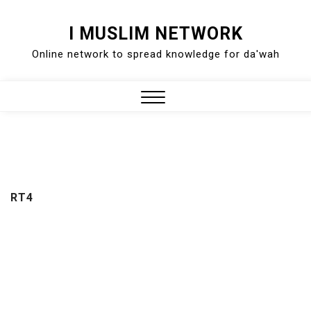
Skip
I MUSLIM NETWORK
to
Online network to spread knowledge for da'wah
content
Close
Menu
RT4