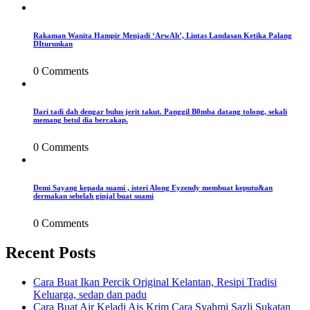
Rakaman Wanita Hampir Menjadi ‘ArwAh’, Lintas Landasan Ketika Palang
DIturunkan
0 Comments
Dari tadi dah dengar bulus jerit takut. Panggil B0mba datang tolong, sekali
memang betul dia bercakap.
0 Comments
Demi Sayang kepada suami , isteri Along Eyzendy membuat keputu&an
dermakan sebelah ginjal buat suami
0 Comments
Recent Posts
Cara Buat Ikan Percik Original Kelantan, Resipi Tradisi
Keluarga, sedap dan padu
Cara Buat Air Keladi Ais Krim Cara Syahmi Sazli Sukatan