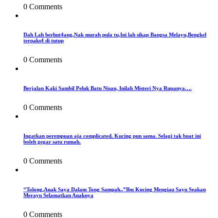
0 Comments
Dah Lah berhut4ang,Nak murah pula tu,Ini lah sikap Bangsa Melayu,Bengkel
terpaks4 di tutup
0 Comments
Berjalan Kaki Sambil Peluk Batu Nisan, Inilah Misteri Nya Rupanya….
0 Comments
Ingatkan perempuan aja complicated. Kucing pun sama. Selagi tak buat ini
boleh gegar satu rumah.
0 Comments
“Tolong,Anak Saya Dalam Tong Sampah..”Ibu Kucing Mengiau Sayu Seakan
Merayu Selamatkan Anaknya
0 Comments