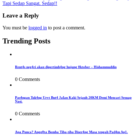
Tapi Sedap Sangat. Sedap!!
navigation
Leave a Reply
You must be
logged in
to post a comment.
Trending Posts
Rent4s neg4ri akan dipertimb4ng hujung 0ktober – Hishammuddin
0 Comments
Pas4ngan Tuk4ng Urvt But4 JaIan Kaki Sejauh 20KM Demi Mencari Sesuap
Nasi.
0 Comments
Apa Punca? Angg0ta Bomba Tiba-tiba Diser4ng Masa tengah Pad4m Ap1.