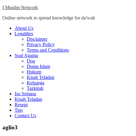
Skip
I Muslim Network
to
Online network to spread knowledge for da'wah
content
Close
About Us
Menu
Legalities
Disclaimer
Privacy Policy
Terms and Conditions
Soal Agama
Doa
Dunia Islam
Hukum
Kisah Teladan
Keluarga
Tazkirah
Isu Semasa
Kisah Teladan
Resepi
Tips
Contact Us
aglio3