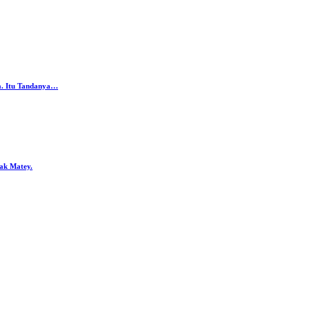
da. Itu Tandanya…
ak Matey.