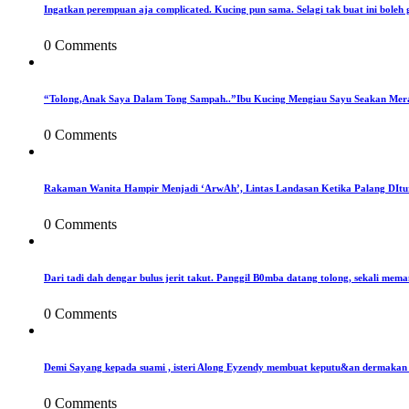
Ingatkan perempuan aja complicated. Kucing pun sama. Selagi tak buat ini boleh 
0 Comments
“Tolong,Anak Saya Dalam Tong Sampah..”Ibu Kucing Mengiau Sayu Seakan Mer
0 Comments
Rakaman Wanita Hampir Menjadi ‘ArwAh’, Lintas Landasan Ketika Palang DIt
0 Comments
Dari tadi dah dengar bulus jerit takut. Panggil B0mba datang tolong, sekali mema
0 Comments
Demi Sayang kepada suami , isteri Along Eyzendy membuat keputu&an dermakan s
0 Comments