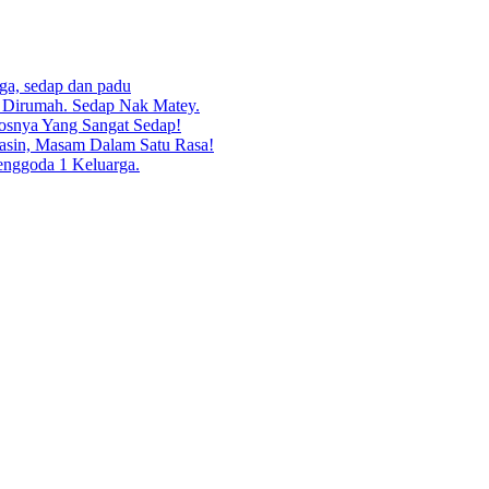
rga, sedap dan padu
g Dirumah. Sedap Nak Matey.
osnya Yang Sangat Sedap!
asin, Masam Dalam Satu Rasa!
enggoda 1 Keluarga.