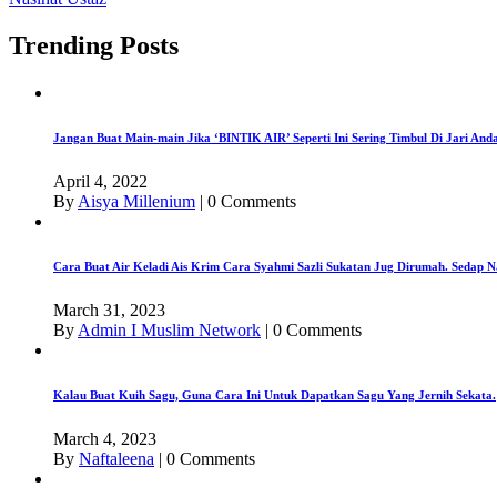
Trending Posts
Jangan Buat Main-main Jika ‘BINTIK AIR’ Seperti Ini Sering Timbul Di Jari An
April 4, 2022
By
Aisya Millenium
|
0 Comments
Cara Buat Air Keladi Ais Krim Cara Syahmi Sazli Sukatan Jug Dirumah. Sedap N
March 31, 2023
By
Admin I Muslim Network
|
0 Comments
Kalau Buat Kuih Sagu, Guna Cara Ini Untuk Dapatkan Sagu Yang Jernih Sekata.
March 4, 2023
By
Naftaleena
|
0 Comments