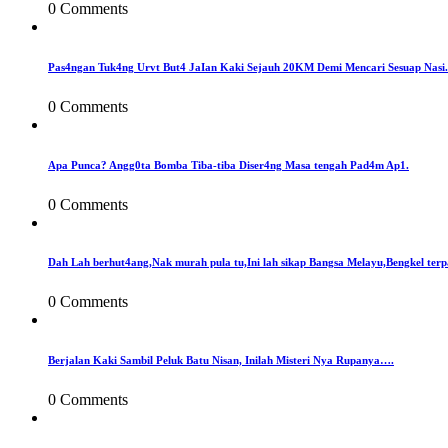
0 Comments
Pas4ngan Tuk4ng Urvt But4 JaIan Kaki Sejauh 20KM Demi Mencari Sesuap Nasi.
0 Comments
Apa Punca? Angg0ta Bomba Tiba-tiba Diser4ng Masa tengah Pad4m Ap1.
0 Comments
Dah Lah berhut4ang,Nak murah pula tu,Ini lah sikap Bangsa Melayu,Bengkel terp
0 Comments
Berjalan Kaki Sambil Peluk Batu Nisan, Inilah Misteri Nya Rupanya….
0 Comments