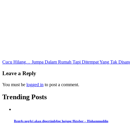
Post
Cucu Hilang… Jumpa Dalam Rumah Tapi Ditempat Yang Tak Disan
navigation
Leave a Reply
You must be
logged in
to post a comment.
Trending Posts
Rent4s neg4ri akan dipertimb4ng hujung 0ktober – Hishammuddin