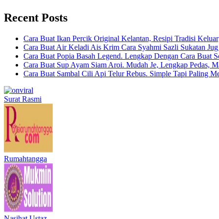
Recent Posts
Cara Buat Ikan Percik Original Kelantan, Resipi Tradisi Kelua
Cara Buat Air Keladi Ais Krim Cara Syahmi Sazli Sukatan Ju
Cara Buat Popia Basah Legend. Lengkap Dengan Cara Buat S
Cara Buat Sup Ayam Siam Aroi. Mudah Je, Lengkap Pedas, M
Cara Buat Sambal Cili Api Telur Rebus. Simple Tapi Paling M
Surat Rasmi
Rumahtangga
Nasihat Ustaz