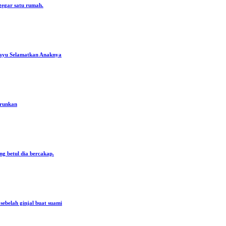
gegar satu rumah.
ayu Selamatkan Anaknya
urunkan
ng betul dia bercakap.
ebelah ginjal buat suami