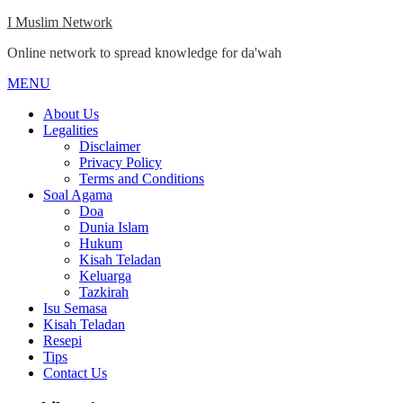
Skip
I Muslim Network
to
Online network to spread knowledge for da'wah
content
MENU
Close
Menu
About Us
Legalities
Disclaimer
Privacy Policy
Terms and Conditions
Soal Agama
Doa
Dunia Islam
Hukum
Kisah Teladan
Keluarga
Tazkirah
Isu Semasa
Kisah Teladan
Resepi
Tips
Contact Us