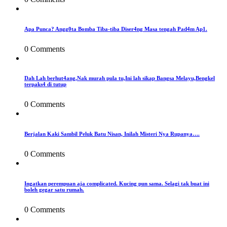
Apa Punca? Angg0ta Bomba Tiba-tiba Diser4ng Masa tengah Pad4m Ap1.
0 Comments
Dah Lah berhut4ang,Nak murah pula tu,Ini lah sikap Bangsa Melayu,Bengkel
terpaks4 di tutup
0 Comments
Berjalan Kaki Sambil Peluk Batu Nisan, Inilah Misteri Nya Rupanya….
0 Comments
Ingatkan perempuan aja complicated. Kucing pun sama. Selagi tak buat ini
boleh gegar satu rumah.
0 Comments