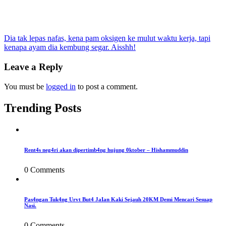
Post
Dia tak lepas nafas, kena pam oksigen ke mulut waktu kerja, tapi
kenapa ayam dia kembung segar. Aisshh!
navigation
Leave a Reply
You must be
logged in
to post a comment.
Trending Posts
Rent4s neg4ri akan dipertimb4ng hujung 0ktober – Hishammuddin
0 Comments
Pas4ngan Tuk4ng Urvt But4 JaIan Kaki Sejauh 20KM Demi Mencari Sesuap
Nasi.
0 Comments