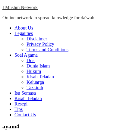
Skip
I Muslim Network
to
Online network to spread knowledge for da'wah
content
Close
About Us
Menu
Legalities
Disclaimer
Privacy Policy
Terms and Conditions
Soal Agama
Doa
Dunia Islam
Hukum
Kisah Teladan
Keluarga
Tazkirah
Isu Semasa
Kisah Teladan
Resepi
Tips
Contact Us
ayam4