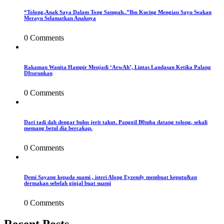
“Tolong,Anak Saya Dalam Tong Sampah..”Ibu Kucing Mengiau Sayu Seakan
Merayu Selamatkan Anaknya
0 Comments
Rakaman Wanita Hampir Menjadi ‘ArwAh’, Lintas Landasan Ketika Palang
DIturunkan
0 Comments
Dari tadi dah dengar bulus jerit takut. Panggil B0mba datang tolong, sekali
memang betul dia bercakap.
0 Comments
Demi Sayang kepada suami , isteri Along Eyzendy membuat keputu&an
dermakan sebelah ginjal buat suami
0 Comments
Recent Posts