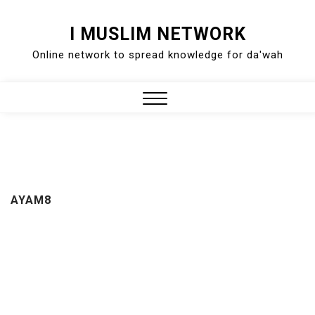
Skip
I MUSLIM NETWORK
to
Online network to spread knowledge for da'wah
content
Close
Menu
AYAM8