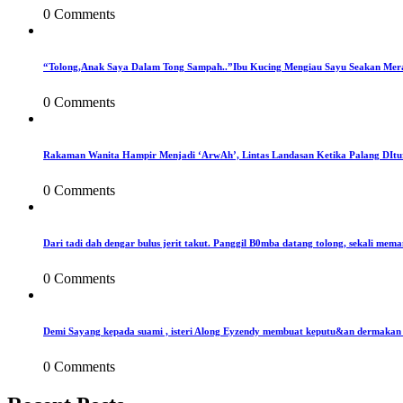
0 Comments
“Tolong,Anak Saya Dalam Tong Sampah..”Ibu Kucing Mengiau Sayu Seakan Mer
0 Comments
Rakaman Wanita Hampir Menjadi ‘ArwAh’, Lintas Landasan Ketika Palang DIt
0 Comments
Dari tadi dah dengar bulus jerit takut. Panggil B0mba datang tolong, sekali mema
0 Comments
Demi Sayang kepada suami , isteri Along Eyzendy membuat keputu&an dermakan s
0 Comments