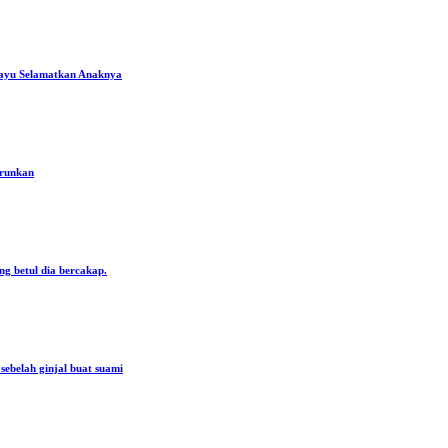
ayu Selamatkan Anaknya
urunkan
ng betul dia bercakap.
ebelah ginjal buat suami