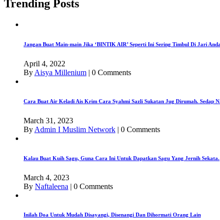
Trending Posts
Jangan Buat Main-main Jika ‘BINTIK AIR’ Seperti Ini Sering Timbul Di Jari An
April 4, 2022
By
Aisya Millenium
|
0 Comments
Cara Buat Air Keladi Ais Krim Cara Syahmi Sazli Sukatan Jug Dirumah. Sedap N
March 31, 2023
By
Admin I Muslim Network
|
0 Comments
Kalau Buat Kuih Sagu, Guna Cara Ini Untuk Dapatkan Sagu Yang Jernih Sekata.
March 4, 2023
By
Naftaleena
|
0 Comments
Inilah Doa Untuk Mudah Disayangi, Disenangi Dan Dihormati Orang Lain