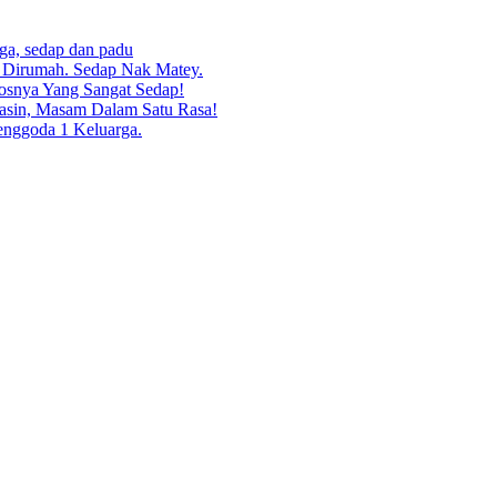
rga, sedap dan padu
g Dirumah. Sedap Nak Matey.
osnya Yang Sangat Sedap!
asin, Masam Dalam Satu Rasa!
enggoda 1 Keluarga.