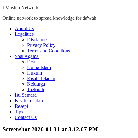
Skip
I Muslim Network
to
Online network to spread knowledge for da'wah
content
Close
About Us
Menu
Legalities
Disclaimer
Privacy Policy
Terms and Conditions
Soal Agama
Doa
Dunia Islam
Hukum
Kisah Teladan
Keluarga
Tazkirah
Isu Semasa
Kisah Teladan
Resepi
Tips
Contact Us
Screenshot-2020-01-31-at-3.12.07-PM