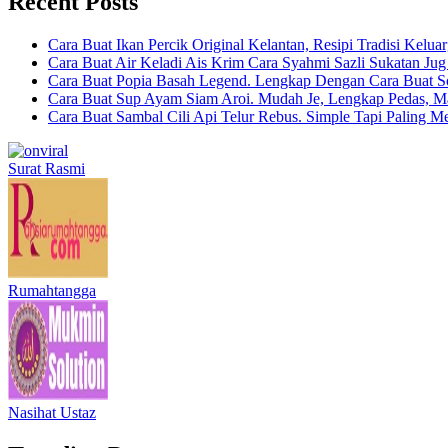
Recent Posts
Cara Buat Ikan Percik Original Kelantan, Resipi Tradisi Kelua
Cara Buat Air Keladi Ais Krim Cara Syahmi Sazli Sukatan Ju
Cara Buat Popia Basah Legend. Lengkap Dengan Cara Buat S
Cara Buat Sup Ayam Siam Aroi. Mudah Je, Lengkap Pedas, M
Cara Buat Sambal Cili Api Telur Rebus. Simple Tapi Paling M
Surat Rasmi
Rumahtangga
Nasihat Ustaz