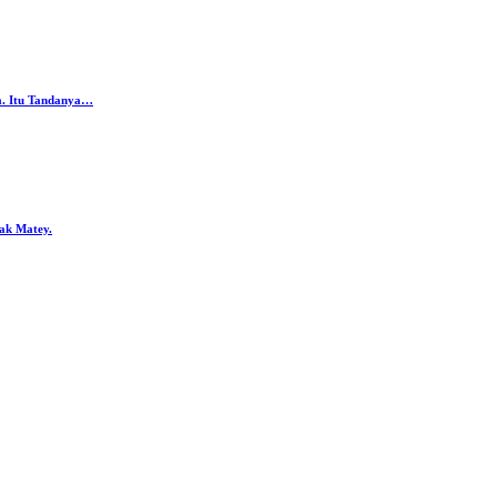
da. Itu Tandanya…
ak Matey.