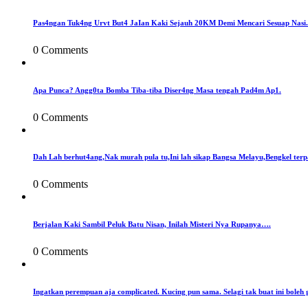
Pas4ngan Tuk4ng Urvt But4 JaIan Kaki Sejauh 20KM Demi Mencari Sesuap Nasi.
0 Comments
Apa Punca? Angg0ta Bomba Tiba-tiba Diser4ng Masa tengah Pad4m Ap1.
0 Comments
Dah Lah berhut4ang,Nak murah pula tu,Ini lah sikap Bangsa Melayu,Bengkel terp
0 Comments
Berjalan Kaki Sambil Peluk Batu Nisan, Inilah Misteri Nya Rupanya….
0 Comments
Ingatkan perempuan aja complicated. Kucing pun sama. Selagi tak buat ini boleh 