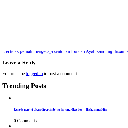
Post
Dia tidak pernah mengecapi sentuhan Ibu dan Ayah kandung. Insan is
navigation
Leave a Reply
You must be
logged in
to post a comment.
Trending Posts
Rent4s neg4ri akan dipertimb4ng hujung 0ktober – Hishammuddin
0 Comments