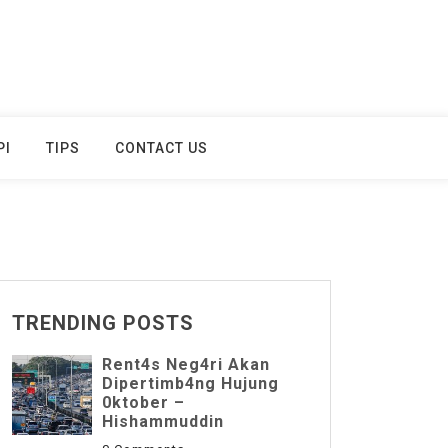
PI
TIPS
CONTACT US
TRENDING POSTS
Rent4s Neg4ri Akan
Dipertimb4ng Hujung
0ktober –
Hishammuddin