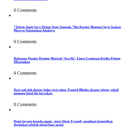
0 Comments
“Tolong,Anak Saya Dalam Tong Sampah..”Ibu Kucing Mengiau Sayu Seakan
Merayu Selamatkan Anaknya
0 Comments
Rakaman Wanita Hampir Menjadi ‘ArwAh’, Lintas Landasan Ketika Palang
DIturunkan
0 Comments
Dari tadi dah dengar bulus jerit takut. Panggil B0mba datang tolong, sekali
memang betul dia bercakap.
0 Comments
Demi Sayang kepada suami , isteri Along Eyzendy membuat keputu&an
dermakan sebelah ginjal buat suami