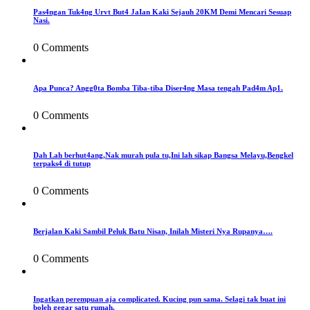
Pas4ngan Tuk4ng Urvt But4 JaIan Kaki Sejauh 20KM Demi Mencari Sesuap
Nasi.
0 Comments
Apa Punca? Angg0ta Bomba Tiba-tiba Diser4ng Masa tengah Pad4m Ap1.
0 Comments
Dah Lah berhut4ang,Nak murah pula tu,Ini lah sikap Bangsa Melayu,Bengkel
terpaks4 di tutup
0 Comments
Berjalan Kaki Sambil Peluk Batu Nisan, Inilah Misteri Nya Rupanya….
0 Comments
Ingatkan perempuan aja complicated. Kucing pun sama. Selagi tak buat ini
boleh gegar satu rumah.