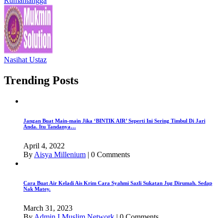
Rumahtangga
Nasihat Ustaz
Trending Posts
Jangan Buat Main-main Jika ‘BINTIK AIR’ Seperti Ini Sering Timbul Di Jari
Anda. Itu Tandanya…
April 4, 2022
By
Aisya Millenium
|
0 Comments
Cara Buat Air Keladi Ais Krim Cara Syahmi Sazli Sukatan Jug Dirumah. Sedap
Nak Matey.
March 31, 2023
By
Admin I Muslim Network
|
0 Comments