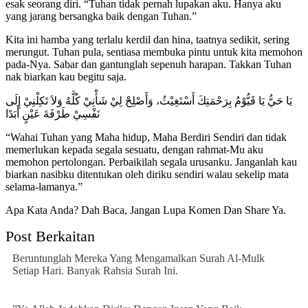
esak seorang diri. “Tuhan tidak pernah lupakan aku. Hanya aku
yang jarang bersangka baik dengan Tuhan.”
Kita ini hamba yang terlalu kerdil dan hina, taatnya sedikit, sering
merungut. Tuhan pula, sentiasa membuka pintu untuk kita memohon
pada-Nya. Sabar dan gantunglah sepenuh harapan. Takkan Tuhan
nak biarkan kau begitu saja.
يَا حَيُّ يَا قَيُّوْمُ بِرَحْمَتِكَ أَسْتَغِيْثُ، وَأَصْلِحْ لِيْ شَأْنِيْ كُلَّهُ وَلاَ تَكِلْنِيْ إِلَى
نَفْسِيْ طَرْفَةَ عَيْنٍ أَبَدًا
“Wahai Tuhan yang Maha hidup, Maha Berdiri Sendiri dan tidak
memerlukan kepada segala sesuatu, dengan rahmat-Mu aku
memohon pertolongan. Perbaikilah segala urusanku. Janganlah kau
biarkan nasibku ditentukan oleh diriku sendiri walau sekelip mata
selama-lamanya.”
Apa Kata Anda? Dah Baca, Jangan Lupa Komen Dan Share Ya.
Post Berkaitan
Beruntunglah Mereka Yang Mengamalkan Surah Al-Mulk
Setiap Hari. Banyak Rahsia Surah Ini.