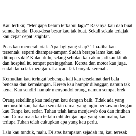
Kau terfikir, “Mengapa belum terkabul lagi?” Rasanya kau dah buat
semua benda. Dosa-dosa besar kau tak buat. Sekali sekala terlajak,
kau cepat-cepat istighfar.
Puas kau memerah otak. Apa lagi yang silap? Tiba-tiba kau
tersentak, seperti ditampar-tampar. Sudah berapa lama kau tak
ditimpa sakit? Kalau dulu, selang sebulan kau akan jadikan klinik
dan hospital itu tempat persinggahan. Kereta dan motor kau juga,
sudah lama tak meragam. Lancar. Tak banyak kerenah.
Kemudian kau teringat beberapa kali kau terselamat dari bala
bencana dan kemalangan. Kereta kau hampir dilanggar, namun tak
kena. Kau sendiri hampir menyondol orang, namun sempat brek.
Orang sekeliling kau melayan kau dengan baik. Tidak ada yang
memusuhi kau, bahkan semakin ramai yang ingin berkawan dengan
kau.Tanpa kau sedar, Tuhan telah lama menjawab doa dan rintihan
kau. Cuma mata kau terlalu ralit dengan apa yang kau mahu, kau
terlupa Tuhan telah cukupkan apa yang kau perlu.
Lalu kau tunduk, malu. Di atas hamparan sejadah itu, kau teresak-