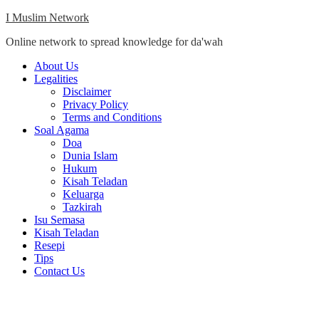
Skip
I Muslim Network
to
Online network to spread knowledge for da'wah
content
Close
About Us
Menu
Legalities
Disclaimer
Privacy Policy
Terms and Conditions
Soal Agama
Doa
Dunia Islam
Hukum
Kisah Teladan
Keluarga
Tazkirah
Isu Semasa
Kisah Teladan
Resepi
Tips
Contact Us