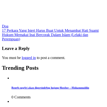
Doa
Post
17 Perkara Yang Isteri Harus Buat Untuk Menambat Hati Suami
Hukum Memakai Inai Bercorak Dalam Islam (Lelaki dan
navigation
Perempuan)
Leave a Reply
You must be
logged in
to post a comment.
Trending Posts
Rent4s neg4ri akan dipertimb4ng hujung 0ktober – Hishammuddin
0 Comments