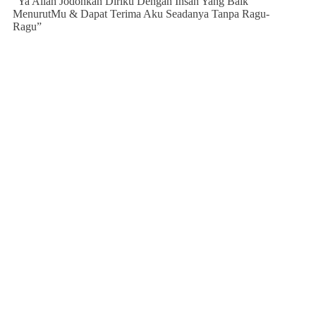
”Ya Allah Jodohkan Diriku Dengan Insan Yang Baik
MenurutMu & Dapat Terima Aku Seadanya Tanpa Ragu-
Ragu”