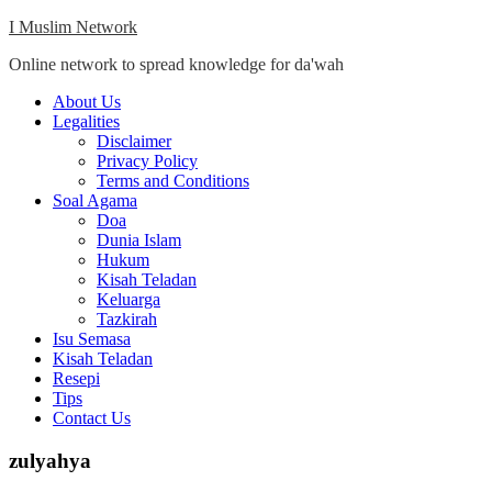
Skip
I Muslim Network
to
Online network to spread knowledge for da'wah
content
Close
About Us
Menu
Legalities
Disclaimer
Privacy Policy
Terms and Conditions
Soal Agama
Doa
Dunia Islam
Hukum
Kisah Teladan
Keluarga
Tazkirah
Isu Semasa
Kisah Teladan
Resepi
Tips
Contact Us
zulyahya