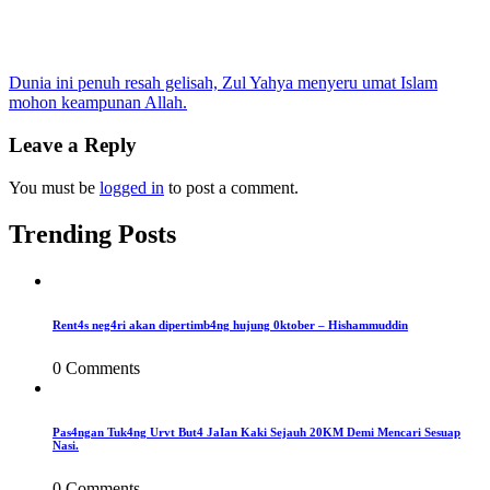
Post
Dunia ini penuh resah gelisah, Zul Yahya menyeru umat Islam
mohon keampunan Allah.
navigation
Leave a Reply
You must be
logged in
to post a comment.
Trending Posts
Rent4s neg4ri akan dipertimb4ng hujung 0ktober – Hishammuddin
0 Comments
Pas4ngan Tuk4ng Urvt But4 JaIan Kaki Sejauh 20KM Demi Mencari Sesuap
Nasi.
0 Comments