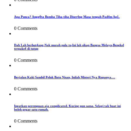
Apa Punca? Angg0ta Bomba Tiba-tiba Diser4ng Masa tengah Pad4m Ap1.
0 Comments
Dah Lah berhut4ang,Nak murah pula tu,Ini lah sikap Bangsa Melayu,Bengkel
terpaks4 di tutup
0 Comments
Berjalan Kaki Sambil Peluk Batu Nisan, Inilah Misteri Nya Rupanya….
0 Comments
Ingatkan perempuan aja complicated. Kucing pun sama. Selagi tak buat ini
boleh gegar satu rumah.
0 Comments