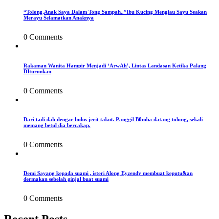
“Tolong,Anak Saya Dalam Tong Sampah..”Ibu Kucing Mengiau Sayu Seakan
Merayu Selamatkan Anaknya
0 Comments
Rakaman Wanita Hampir Menjadi ‘ArwAh’, Lintas Landasan Ketika Palang
DIturunkan
0 Comments
Dari tadi dah dengar bulus jerit takut. Panggil B0mba datang tolong, sekali
memang betul dia bercakap.
0 Comments
Demi Sayang kepada suami , isteri Along Eyzendy membuat keputu&an
dermakan sebelah ginjal buat suami
0 Comments
Recent Posts