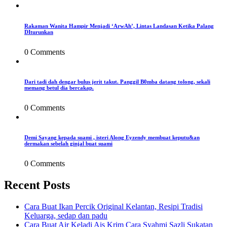
Rakaman Wanita Hampir Menjadi ‘ArwAh’, Lintas Landasan Ketika Palang
DIturunkan
0 Comments
Dari tadi dah dengar bulus jerit takut. Panggil B0mba datang tolong, sekali
memang betul dia bercakap.
0 Comments
Demi Sayang kepada suami , isteri Along Eyzendy membuat keputu&an
dermakan sebelah ginjal buat suami
0 Comments
Recent Posts
Cara Buat Ikan Percik Original Kelantan, Resipi Tradisi
Keluarga, sedap dan padu
Cara Buat Air Keladi Ais Krim Cara Syahmi Sazli Sukatan