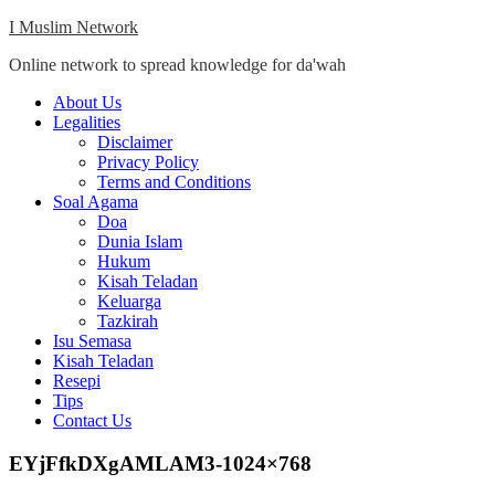
Skip
I Muslim Network
to
Online network to spread knowledge for da'wah
content
Close
About Us
Menu
Legalities
Disclaimer
Privacy Policy
Terms and Conditions
Soal Agama
Doa
Dunia Islam
Hukum
Kisah Teladan
Keluarga
Tazkirah
Isu Semasa
Kisah Teladan
Resepi
Tips
Contact Us
EYjFfkDXgAMLAM3-1024×768