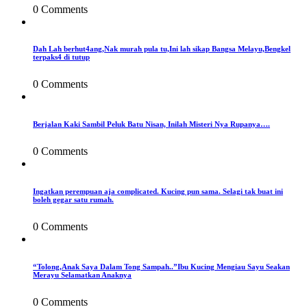
0 Comments
Dah Lah berhut4ang,Nak murah pula tu,Ini lah sikap Bangsa Melayu,Bengkel
terpaks4 di tutup
0 Comments
Berjalan Kaki Sambil Peluk Batu Nisan, Inilah Misteri Nya Rupanya….
0 Comments
Ingatkan perempuan aja complicated. Kucing pun sama. Selagi tak buat ini
boleh gegar satu rumah.
0 Comments
“Tolong,Anak Saya Dalam Tong Sampah..”Ibu Kucing Mengiau Sayu Seakan
Merayu Selamatkan Anaknya
0 Comments