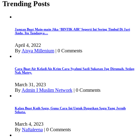
Trending Posts
Jangan Buat Main-main Jika ‘BINTIK AIR’ Seperti Ini Sering Timbul Di Jari
Anda. Itu Tandanya…
April 4, 2022
By
Aisya Millenium
|
0 Comments
Cara Buat Air Keladi Ais Krim Cara Syahmi Sazli Sukatan Jug Dirumah. Sedap
Nak Matey.
March 31, 2023
By
Admin I Muslim Network
|
0 Comments
Kalau Buat Kuih Sagu, Guna Cara Ini Untuk Dapatkan Sagu Yang Jernih
Sekata.
March 4, 2023
By
Naftaleena
|
0 Comments