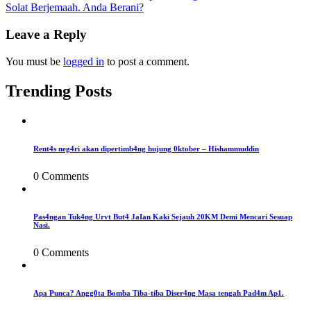
Solat Berjemaah. Anda Berani?
navigation
Leave a Reply
You must be
logged in
to post a comment.
Trending Posts
Rent4s neg4ri akan dipertimb4ng hujung 0ktober – Hishammuddin
0 Comments
Pas4ngan Tuk4ng Urvt But4 JaIan Kaki Sejauh 20KM Demi Mencari Sesuap
Nasi.
0 Comments
Apa Punca? Angg0ta Bomba Tiba-tiba Diser4ng Masa tengah Pad4m Ap1.