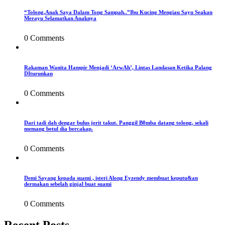
“Tolong,Anak Saya Dalam Tong Sampah..”Ibu Kucing Mengiau Sayu Seakan
Merayu Selamatkan Anaknya
0 Comments
Rakaman Wanita Hampir Menjadi ‘ArwAh’, Lintas Landasan Ketika Palang
DIturunkan
0 Comments
Dari tadi dah dengar bulus jerit takut. Panggil B0mba datang tolong, sekali
memang betul dia bercakap.
0 Comments
Demi Sayang kepada suami , isteri Along Eyzendy membuat keputu&an
dermakan sebelah ginjal buat suami
0 Comments
Recent Posts