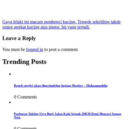
Post
Gaya lelaki ini macam pembenci kucing. Tengok sekeliling takde
orang angkat kucing atas motor. Ini yang terjadi.
navigation
Leave a Reply
You must be
logged in
to post a comment.
Trending Posts
Rent4s neg4ri akan dipertimb4ng hujung 0ktober – Hishammuddin
0 Comments
Pas4ngan Tuk4ng Urvt But4 JaIan Kaki Sejauh 20KM Demi Mencari Sesuap
Nasi.
0 Comments