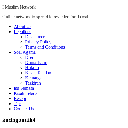
Skip
I Muslim Network
to
Online network to spread knowledge for da'wah
content
Close
About Us
Menu
Legalities
Disclaimer
Privacy Policy
Terms and Conditions
Soal Agama
Doa
Dunia Islam
Hukum
Kisah Teladan
Keluarga
Tazkirah
Isu Semasa
Kisah Teladan
Resepi
Tips
Contact Us
kucingputtih4