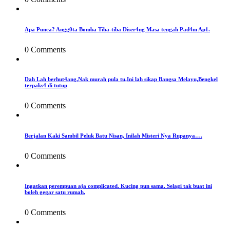
Apa Punca? Angg0ta Bomba Tiba-tiba Diser4ng Masa tengah Pad4m Ap1.
0 Comments
Dah Lah berhut4ang,Nak murah pula tu,Ini lah sikap Bangsa Melayu,Bengkel
terpaks4 di tutup
0 Comments
Berjalan Kaki Sambil Peluk Batu Nisan, Inilah Misteri Nya Rupanya….
0 Comments
Ingatkan perempuan aja complicated. Kucing pun sama. Selagi tak buat ini
boleh gegar satu rumah.
0 Comments