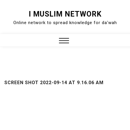
Skip
I MUSLIM NETWORK
to
Online network to spread knowledge for da'wah
content
Close
Menu
SCREEN SHOT 2022-09-14 AT 9.16.06 AM