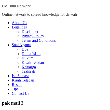
Skip
I Muslim Network
to
Online network to spread knowledge for da'wah
content
Close
About Us
Menu
Legalities
Disclaimer
Privacy Policy
Terms and Conditions
Soal Agama
Doa
Dunia Islam
Hukum
Kisah Teladan
Keluarga
Tazkirah
Isu Semasa
Kisah Teladan
Resepi
Tips
Contact Us
pak mail 3