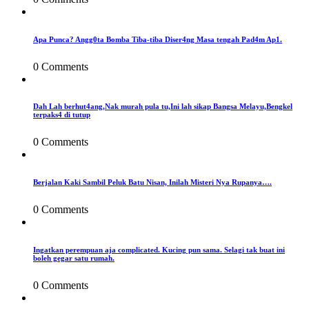
Apa Punca? Angg0ta Bomba Tiba-tiba Diser4ng Masa tengah Pad4m Ap1.
0 Comments
Dah Lah berhut4ang,Nak murah pula tu,Ini lah sikap Bangsa Melayu,Bengkel
terpaks4 di tutup
0 Comments
Berjalan Kaki Sambil Peluk Batu Nisan, Inilah Misteri Nya Rupanya….
0 Comments
Ingatkan perempuan aja complicated. Kucing pun sama. Selagi tak buat ini
boleh gegar satu rumah.
0 Comments