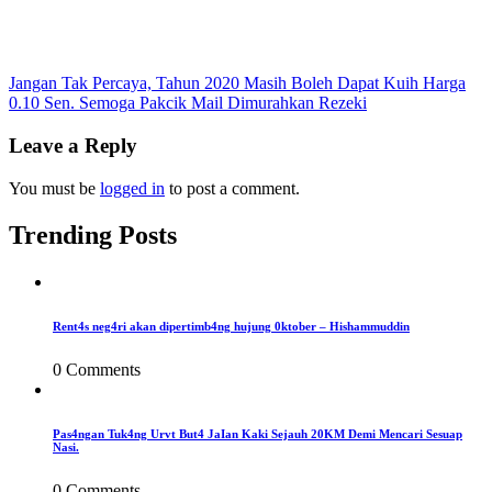
Post
Jangan Tak Percaya, Tahun 2020 Masih Boleh Dapat Kuih Harga
0.10 Sen. Semoga Pakcik Mail Dimurahkan Rezeki
navigation
Leave a Reply
You must be
logged in
to post a comment.
Trending Posts
Rent4s neg4ri akan dipertimb4ng hujung 0ktober – Hishammuddin
0 Comments
Pas4ngan Tuk4ng Urvt But4 JaIan Kaki Sejauh 20KM Demi Mencari Sesuap
Nasi.
0 Comments