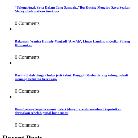
“Tolong,Anak Saya Dalam Tong Sampah..”Ibu Kucing Mengiau Sayu Seakan
Merayu Selamatkan Anaknya
0 Comments
Rakaman Wanita Hampir Menjadi ‘ArwAh’, Lintas Landasan Ketika Palang
DIturunkan
0 Comments
Dari tadi dah dengar bulus jerit takut. Panggil B0mba datang tolong, sekali
memang betul dia bercakap.
0 Comments
Demi Sayang kepada suami , isteri Along Eyzendy membuat keputu&an
dermakan sebelah ginjal buat suami
0 Comments
Recent Posts