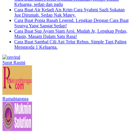
Keluarga, sedap dan padu
Cara Buat Air Keladi Ais Krim Cara Syahmi Sazli Sukatan
Jug Dirumah. Sedap Nak Matey.
Cara Buat Popia Basah Legend. Lengkap Dengan Cara Buat
Sosnya Yang Sangat Sedap!
Cara Buat Sup Ayam Siam Aroi. Mudah Je, Lengkap Pedas,
Masin, Masam Dalam Satu Rasa!
Cara Buat Sambal Cili Api Telur Rebus. Simple Tapi Paling
Menggoda 1 Keluarga.
Surat Rasmi
Rumahtangga