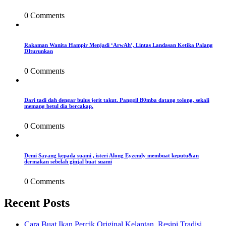
0 Comments
Rakaman Wanita Hampir Menjadi ‘ArwAh’, Lintas Landasan Ketika Palang
DIturunkan
0 Comments
Dari tadi dah dengar bulus jerit takut. Panggil B0mba datang tolong, sekali
memang betul dia bercakap.
0 Comments
Demi Sayang kepada suami , isteri Along Eyzendy membuat keputu&an
dermakan sebelah ginjal buat suami
0 Comments
Recent Posts
Cara Buat Ikan Percik Original Kelantan, Resipi Tradisi