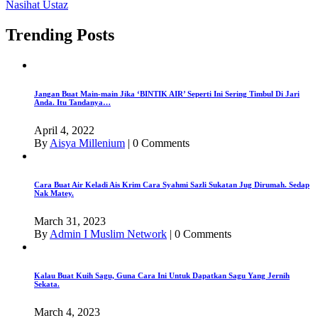
Nasihat Ustaz
Trending Posts
Jangan Buat Main-main Jika ‘BINTIK AIR’ Seperti Ini Sering Timbul Di Jari
Anda. Itu Tandanya…
April 4, 2022
By
Aisya Millenium
|
0 Comments
Cara Buat Air Keladi Ais Krim Cara Syahmi Sazli Sukatan Jug Dirumah. Sedap
Nak Matey.
March 31, 2023
By
Admin I Muslim Network
|
0 Comments
Kalau Buat Kuih Sagu, Guna Cara Ini Untuk Dapatkan Sagu Yang Jernih
Sekata.
March 4, 2023