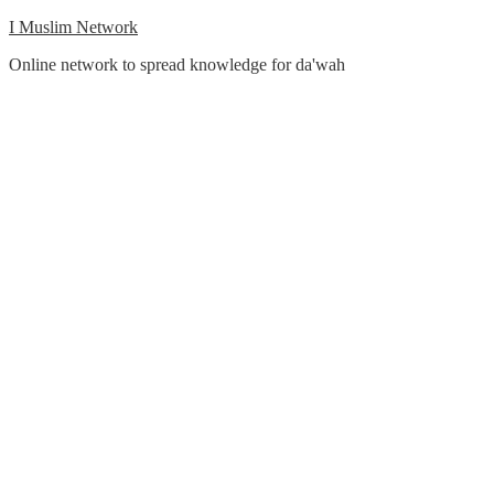
Skip
I Muslim Network
to
Online network to spread knowledge for da'wah
content