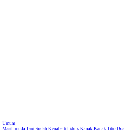
Umum
Post
Masih muda Tapi Sudah Kenal erti hidup, Kanak-Kanak Titip Doa