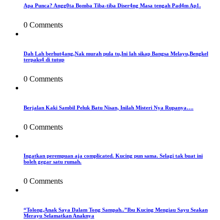
Apa Punca? Angg0ta Bomba Tiba-tiba Diser4ng Masa tengah Pad4m Ap1.
0 Comments
Dah Lah berhut4ang,Nak murah pula tu,Ini lah sikap Bangsa Melayu,Bengkel
terpaks4 di tutup
0 Comments
Berjalan Kaki Sambil Peluk Batu Nisan, Inilah Misteri Nya Rupanya….
0 Comments
Ingatkan perempuan aja complicated. Kucing pun sama. Selagi tak buat ini
boleh gegar satu rumah.
0 Comments
“Tolong,Anak Saya Dalam Tong Sampah..”Ibu Kucing Mengiau Sayu Seakan
Merayu Selamatkan Anaknya