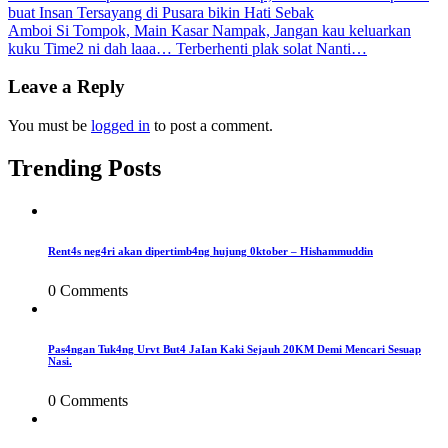
buat Insan Tersayang di Pusara bikin Hati Sebak
navigation
Amboi Si Tompok, Main Kasar Nampak, Jangan kau keluarkan
kuku Time2 ni dah laaa… Terberhenti plak solat Nanti…
Leave a Reply
You must be
logged in
to post a comment.
Trending Posts
Rent4s neg4ri akan dipertimb4ng hujung 0ktober – Hishammuddin
0 Comments
Pas4ngan Tuk4ng Urvt But4 JaIan Kaki Sejauh 20KM Demi Mencari Sesuap
Nasi.
0 Comments