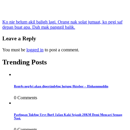
Post
Ko nie belum akil baligh lagi. Orang nak solat jumaat, ko pegi saf
depan buat apa. Dah mak panggil balik.
navigation
Leave a Reply
You must be
logged in
to post a comment.
Trending Posts
Rent4s neg4ri akan dipertimb4ng hujung 0ktober – Hishammuddin
0 Comments
Pas4ngan Tuk4ng Urvt But4 JaIan Kaki Sejauh 20KM Demi Mencari Sesuap
Nasi.
0 Comments