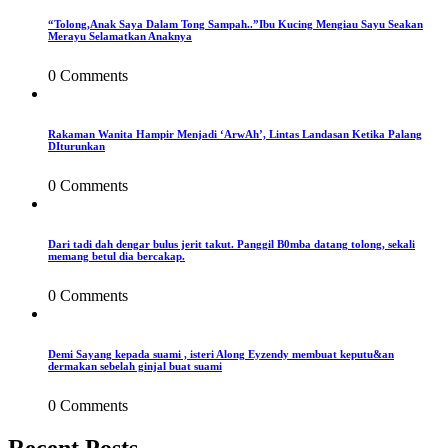
“Tolong,Anak Saya Dalam Tong Sampah..”Ibu Kucing Mengiau Sayu Seakan
Merayu Selamatkan Anaknya
0 Comments
Rakaman Wanita Hampir Menjadi ‘ArwAh’, Lintas Landasan Ketika Palang
DIturunkan
0 Comments
Dari tadi dah dengar bulus jerit takut. Panggil B0mba datang tolong, sekali
memang betul dia bercakap.
0 Comments
Demi Sayang kepada suami , isteri Along Eyzendy membuat keputu&an
dermakan sebelah ginjal buat suami
0 Comments
Recent Posts