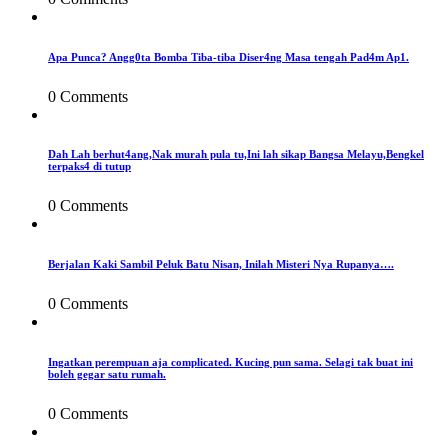
Apa Punca? Angg0ta Bomba Tiba-tiba Diser4ng Masa tengah Pad4m Ap1.
0 Comments
Dah Lah berhut4ang,Nak murah pula tu,Ini lah sikap Bangsa Melayu,Bengkel
terpaks4 di tutup
0 Comments
Berjalan Kaki Sambil Peluk Batu Nisan, Inilah Misteri Nya Rupanya….
0 Comments
Ingatkan perempuan aja complicated. Kucing pun sama. Selagi tak buat ini
boleh gegar satu rumah.
0 Comments