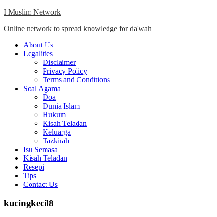
Skip
I Muslim Network
to
Online network to spread knowledge for da'wah
content
Close
About Us
Menu
Legalities
Disclaimer
Privacy Policy
Terms and Conditions
Soal Agama
Doa
Dunia Islam
Hukum
Kisah Teladan
Keluarga
Tazkirah
Isu Semasa
Kisah Teladan
Resepi
Tips
Contact Us
kucingkecil8