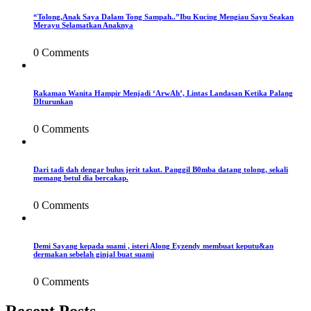
“Tolong,Anak Saya Dalam Tong Sampah..”Ibu Kucing Mengiau Sayu Seakan
Merayu Selamatkan Anaknya
0 Comments
Rakaman Wanita Hampir Menjadi ‘ArwAh’, Lintas Landasan Ketika Palang
DIturunkan
0 Comments
Dari tadi dah dengar bulus jerit takut. Panggil B0mba datang tolong, sekali
memang betul dia bercakap.
0 Comments
Demi Sayang kepada suami , isteri Along Eyzendy membuat keputu&an
dermakan sebelah ginjal buat suami
0 Comments
Recent Posts