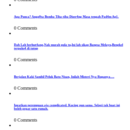
Apa Punca? Angg0ta Bomba Tiba-tiba Diser4ng Masa tengah Pad4m Ap1.
0 Comments
Dah Lah berhut4ang,Nak murah pula tu,Ini lah sikap Bangsa Melayu,Bengkel
terpaks4 di tutup
0 Comments
Berjalan Kaki Sambil Peluk Batu Nisan, Inilah Misteri Nya Rupanya….
0 Comments
Ingatkan perempuan aja complicated. Kucing pun sama. Selagi tak buat ini
boleh gegar satu rumah.
0 Comments