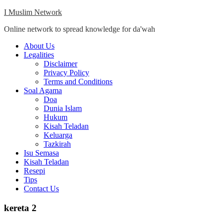
Skip
I Muslim Network
to
Online network to spread knowledge for da'wah
content
Close
About Us
Menu
Legalities
Disclaimer
Privacy Policy
Terms and Conditions
Soal Agama
Doa
Dunia Islam
Hukum
Kisah Teladan
Keluarga
Tazkirah
Isu Semasa
Kisah Teladan
Resepi
Tips
Contact Us
kereta 2