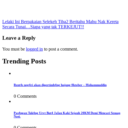
Post
Lelaki Ini Berpakaian Selekeh Tiba2 Beritahu Mahu Nak Kereta
Secara Tunai…Siapa yang tak TERKEJUT!!
navigation
Leave a Reply
You must be
logged in
to post a comment.
Trending Posts
Rent4s neg4ri akan dipertimb4ng hujung 0ktober – Hishammuddin
0 Comments
Pas4ngan Tuk4ng Urvt But4 JaIan Kaki Sejauh 20KM Demi Mencari Sesuap
Nasi.
0 Comments