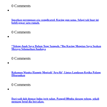
0 Comments
Ingatkan perempuan aja complicated. Kucing pun sama. Selagi tak buat ini
boleh gegar satu rumah.
0 Comments
“Tolong,Anak Saya Dalam Tong Sampah..”Ibu Kucing Mengiau Sayu Seakan
Merayu Selamatkan Anaknya
0 Comments
Rakaman Wanita Hampir Menjadi ‘ArwAh’, Lintas Landasan Ketika Palang
DIturunkan
0 Comments
Dari tadi dah dengar bulus jerit takut. Panggil B0mba datang tolong, sekali
memang betul dia bercakap.