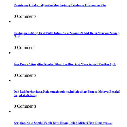
Rent4s neg4ri akan dipertimb4ng hujung 0ktober – Hishammuddin
0 Comments
Pas4ngan Tuk4ng Urvt But4 JaIan Kaki Sejauh 20KM Demi Mencari Sesuap
Nasi.
0 Comments
Apa Punca? Angg0ta Bomba Tiba-tiba Diser4ng Masa tengah Pad4m Ap1.
0 Comments
Dah Lah berhut4ang,Nak murah pula tu,Ini lah sikap Bangsa Melayu,Bengkel
terpaks4 di tutup
0 Comments
Berjalan Kaki Sambil Peluk Batu Nisan, Inilah Misteri Nya Rupanya….