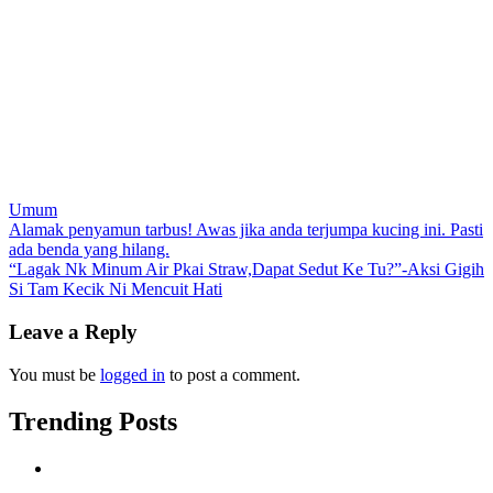
Umum
Post
Alamak penyamun tarbus! Awas jika anda terjumpa kucing ini. Pasti
ada benda yang hilang.
navigation
“Lagak Nk Minum Air Pkai Straw,Dapat Sedut Ke Tu?”-Aksi Gigih
Si Tam Kecik Ni Mencuit Hati
Leave a Reply
You must be
logged in
to post a comment.
Trending Posts