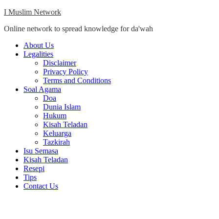
Skip
I Muslim Network
to
Online network to spread knowledge for da'wah
content
Close
About Us
Menu
Legalities
Disclaimer
Privacy Policy
Terms and Conditions
Soal Agama
Doa
Dunia Islam
Hukum
Kisah Teladan
Keluarga
Tazkirah
Isu Semasa
Kisah Teladan
Resepi
Tips
Contact Us