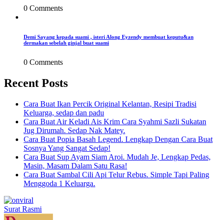
0 Comments
Demi Sayang kepada suami , isteri Along Eyzendy membuat keputu&an
dermakan sebelah ginjal buat suami
0 Comments
Recent Posts
Cara Buat Ikan Percik Original Kelantan, Resipi Tradisi
Keluarga, sedap dan padu
Cara Buat Air Keladi Ais Krim Cara Syahmi Sazli Sukatan
Jug Dirumah. Sedap Nak Matey.
Cara Buat Popia Basah Legend. Lengkap Dengan Cara Buat
Sosnya Yang Sangat Sedap!
Cara Buat Sup Ayam Siam Aroi. Mudah Je, Lengkap Pedas,
Masin, Masam Dalam Satu Rasa!
Cara Buat Sambal Cili Api Telur Rebus. Simple Tapi Paling
Menggoda 1 Keluarga.
Surat Rasmi