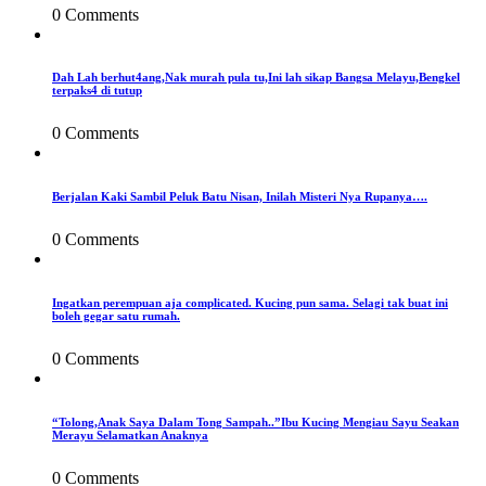
0 Comments
Dah Lah berhut4ang,Nak murah pula tu,Ini lah sikap Bangsa Melayu,Bengkel
terpaks4 di tutup
0 Comments
Berjalan Kaki Sambil Peluk Batu Nisan, Inilah Misteri Nya Rupanya….
0 Comments
Ingatkan perempuan aja complicated. Kucing pun sama. Selagi tak buat ini
boleh gegar satu rumah.
0 Comments
“Tolong,Anak Saya Dalam Tong Sampah..”Ibu Kucing Mengiau Sayu Seakan
Merayu Selamatkan Anaknya
0 Comments