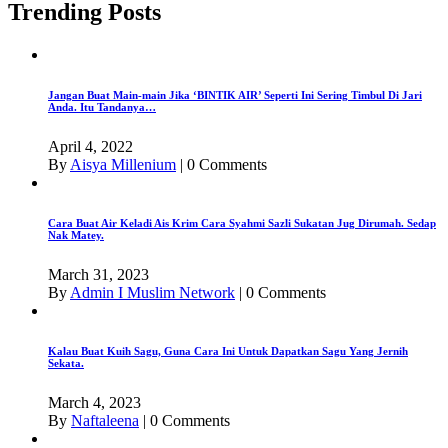
Trending Posts
Jangan Buat Main-main Jika ‘BINTIK AIR’ Seperti Ini Sering Timbul Di Jari
Anda. Itu Tandanya…
April 4, 2022
By
Aisya Millenium
|
0 Comments
Cara Buat Air Keladi Ais Krim Cara Syahmi Sazli Sukatan Jug Dirumah. Sedap
Nak Matey.
March 31, 2023
By
Admin I Muslim Network
|
0 Comments
Kalau Buat Kuih Sagu, Guna Cara Ini Untuk Dapatkan Sagu Yang Jernih
Sekata.
March 4, 2023
By
Naftaleena
|
0 Comments