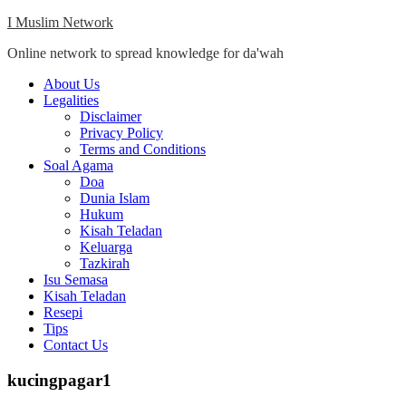
Skip
I Muslim Network
to
Online network to spread knowledge for da'wah
content
Close
About Us
Menu
Legalities
Disclaimer
Privacy Policy
Terms and Conditions
Soal Agama
Doa
Dunia Islam
Hukum
Kisah Teladan
Keluarga
Tazkirah
Isu Semasa
Kisah Teladan
Resepi
Tips
Contact Us
kucingpagar1