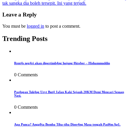
tak sangka dia boleh tersepit. Ini yang terjadi.
navigation
Leave a Reply
You must be
logged in
to post a comment.
Trending Posts
Rent4s neg4ri akan dipertimb4ng hujung 0ktober – Hishammuddin
0 Comments
Pas4ngan Tuk4ng Urvt But4 JaIan Kaki Sejauh 20KM Demi Mencari Sesuap
Nasi.
0 Comments
Apa Punca? Angg0ta Bomba Tiba-tiba Diser4ng Masa tengah Pad4m Ap1.