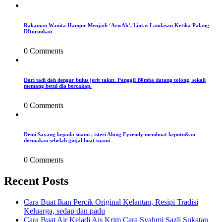
Rakaman Wanita Hampir Menjadi ‘ArwAh’, Lintas Landasan Ketika Palang
DIturunkan
0 Comments
Dari tadi dah dengar bulus jerit takut. Panggil B0mba datang tolong, sekali
memang betul dia bercakap.
0 Comments
Demi Sayang kepada suami , isteri Along Eyzendy membuat keputu&an
dermakan sebelah ginjal buat suami
0 Comments
Recent Posts
Cara Buat Ikan Percik Original Kelantan, Resipi Tradisi
Keluarga, sedap dan padu
Cara Buat Air Keladi Ais Krim Cara Syahmi Sazli Sukatan