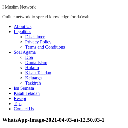
Skip
I Muslim Network
to
Online network to spread knowledge for da'wah
content
Close
About Us
Menu
Legalities
Disclaimer
Privacy Policy
Terms and Conditions
Soal Agama
Doa
Dunia Islam
Hukum
Kisah Teladan
Keluarga
Tazkirah
Isu Semasa
Kisah Teladan
Resepi
Tips
Contact Us
WhatsApp-Image-2021-04-03-at-12.50.03-1