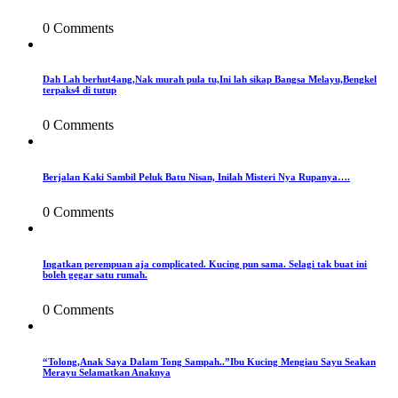
0 Comments
Dah Lah berhut4ang,Nak murah pula tu,Ini lah sikap Bangsa Melayu,Bengkel
terpaks4 di tutup
0 Comments
Berjalan Kaki Sambil Peluk Batu Nisan, Inilah Misteri Nya Rupanya….
0 Comments
Ingatkan perempuan aja complicated. Kucing pun sama. Selagi tak buat ini
boleh gegar satu rumah.
0 Comments
“Tolong,Anak Saya Dalam Tong Sampah..”Ibu Kucing Mengiau Sayu Seakan
Merayu Selamatkan Anaknya