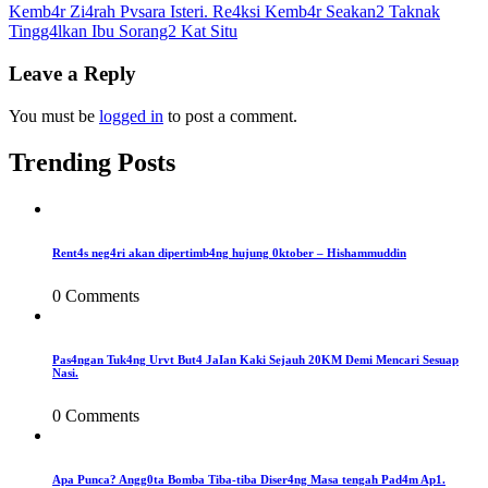
Kemb4r Zi4rah Pvsara Isteri. Re4ksi Kemb4r Seakan2 Taknak
navigation
Tingg4lkan Ibu Sorang2 Kat Situ
Leave a Reply
You must be
logged in
to post a comment.
Trending Posts
Rent4s neg4ri akan dipertimb4ng hujung 0ktober – Hishammuddin
0 Comments
Pas4ngan Tuk4ng Urvt But4 JaIan Kaki Sejauh 20KM Demi Mencari Sesuap
Nasi.
0 Comments
Apa Punca? Angg0ta Bomba Tiba-tiba Diser4ng Masa tengah Pad4m Ap1.