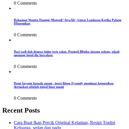
0 Comments
Rakaman Wanita Hampir Menjadi ‘ArwAh’, Lintas Landasan Ketika Palang
DIturunkan
0 Comments
Dari tadi dah dengar bulus jerit takut. Panggil B0mba datang tolong, sekali
memang betul dia bercakap.
0 Comments
Demi Sayang kepada suami , isteri Along Eyzendy membuat keputu&an
dermakan sebelah ginjal buat suami
0 Comments
Recent Posts
Cara Buat Ikan Percik Original Kelantan, Resipi Tradisi
Keluarga, sedap dan padu