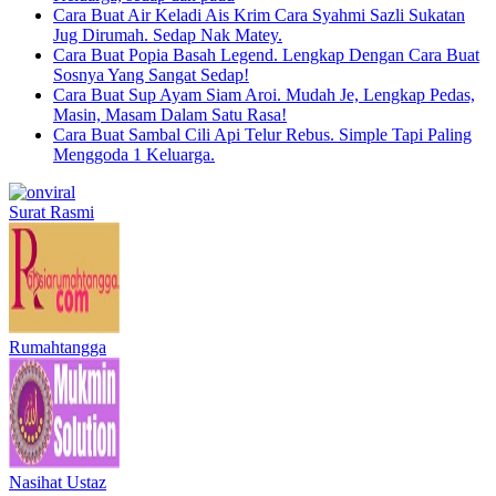
Cara Buat Air Keladi Ais Krim Cara Syahmi Sazli Sukatan
Jug Dirumah. Sedap Nak Matey.
Cara Buat Popia Basah Legend. Lengkap Dengan Cara Buat
Sosnya Yang Sangat Sedap!
Cara Buat Sup Ayam Siam Aroi. Mudah Je, Lengkap Pedas,
Masin, Masam Dalam Satu Rasa!
Cara Buat Sambal Cili Api Telur Rebus. Simple Tapi Paling
Menggoda 1 Keluarga.
Surat Rasmi
Rumahtangga
Nasihat Ustaz