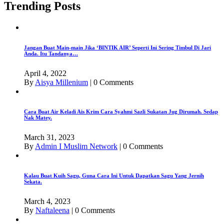
Trending Posts
Jangan Buat Main-main Jika ‘BINTIK AIR’ Seperti Ini Sering Timbul Di Jari
Anda. Itu Tandanya…
April 4, 2022
By
Aisya Millenium
|
0 Comments
Cara Buat Air Keladi Ais Krim Cara Syahmi Sazli Sukatan Jug Dirumah. Sedap
Nak Matey.
March 31, 2023
By
Admin I Muslim Network
|
0 Comments
Kalau Buat Kuih Sagu, Guna Cara Ini Untuk Dapatkan Sagu Yang Jernih
Sekata.
March 4, 2023
By
Naftaleena
|
0 Comments