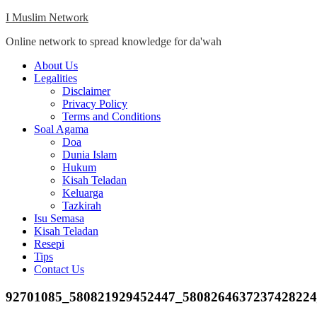
Skip
I Muslim Network
to
Online network to spread knowledge for da'wah
content
Close
About Us
Menu
Legalities
Disclaimer
Privacy Policy
Terms and Conditions
Soal Agama
Doa
Dunia Islam
Hukum
Kisah Teladan
Keluarga
Tazkirah
Isu Semasa
Kisah Teladan
Resepi
Tips
Contact Us
92701085_580821929452447_580826463723742822