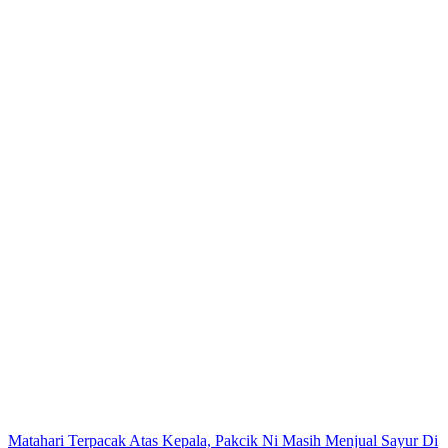
Post
Matahari Terpacak Atas Kepala, Pakcik Ni Masih Menjual Sayur Di