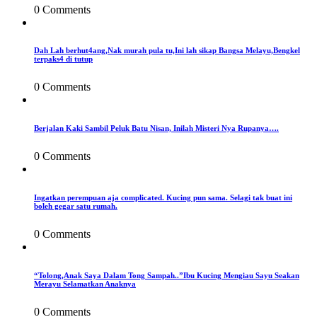
0 Comments
Dah Lah berhut4ang,Nak murah pula tu,Ini lah sikap Bangsa Melayu,Bengkel
terpaks4 di tutup
0 Comments
Berjalan Kaki Sambil Peluk Batu Nisan, Inilah Misteri Nya Rupanya….
0 Comments
Ingatkan perempuan aja complicated. Kucing pun sama. Selagi tak buat ini
boleh gegar satu rumah.
0 Comments
“Tolong,Anak Saya Dalam Tong Sampah..”Ibu Kucing Mengiau Sayu Seakan
Merayu Selamatkan Anaknya
0 Comments