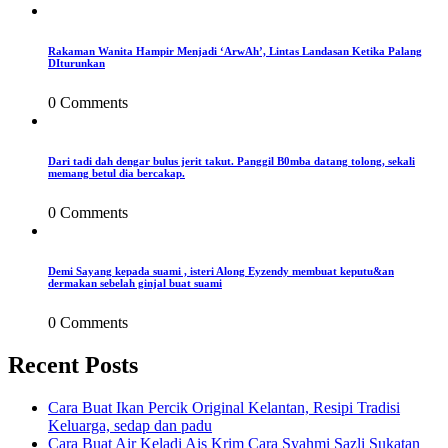
Rakaman Wanita Hampir Menjadi ‘ArwAh’, Lintas Landasan Ketika Palang
DIturunkan
0 Comments
Dari tadi dah dengar bulus jerit takut. Panggil B0mba datang tolong, sekali
memang betul dia bercakap.
0 Comments
Demi Sayang kepada suami , isteri Along Eyzendy membuat keputu&an
dermakan sebelah ginjal buat suami
0 Comments
Recent Posts
Cara Buat Ikan Percik Original Kelantan, Resipi Tradisi
Keluarga, sedap dan padu
Cara Buat Air Keladi Ais Krim Cara Syahmi Sazli Sukatan