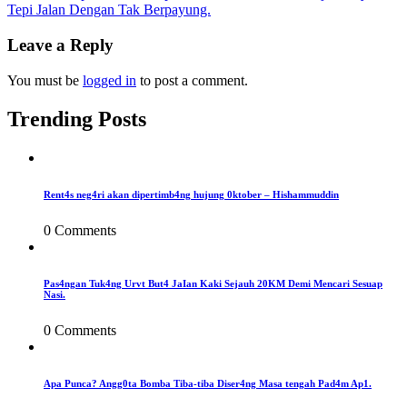
Tepi Jalan Dengan Tak Berpayung.
navigation
Leave a Reply
You must be
logged in
to post a comment.
Trending Posts
Rent4s neg4ri akan dipertimb4ng hujung 0ktober – Hishammuddin
0 Comments
Pas4ngan Tuk4ng Urvt But4 JaIan Kaki Sejauh 20KM Demi Mencari Sesuap
Nasi.
0 Comments
Apa Punca? Angg0ta Bomba Tiba-tiba Diser4ng Masa tengah Pad4m Ap1.