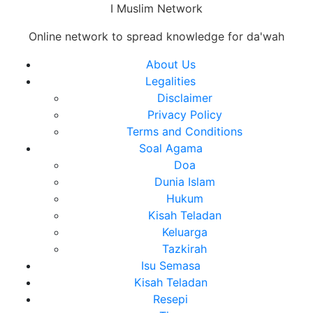
Skip
I Muslim Network
to
Online network to spread knowledge for da'wah
content
Close
About Us
Menu
Legalities
Disclaimer
Privacy Policy
Terms and Conditions
Soal Agama
Doa
Dunia Islam
Hukum
Kisah Teladan
Keluarga
Tazkirah
Isu Semasa
Kisah Teladan
Resepi