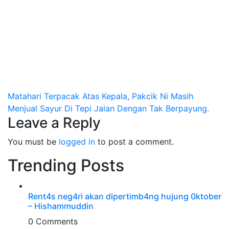
Post
Matahari Terpacak Atas Kepala, Pakcik Ni Masih
Menjual Sayur Di Tepi Jalan Dengan Tak Berpayung.
navigation
Leave a Reply
You must be
logged in
to post a comment.
Trending Posts
Rent4s neg4ri akan dipertimb4ng hujung 0ktober
– Hishammuddin
0 Comments