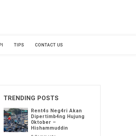
PI
TIPS
CONTACT US
TRENDING POSTS
Rent4s Neg4ri Akan
Dipertimb4ng Hujung
0ktober –
Hishammuddin