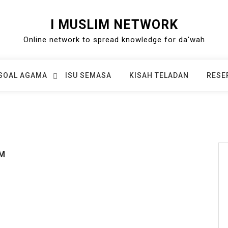
I MUSLIM NETWORK
Online network to spread knowledge for da'wah
SOAL AGAMA
ISU SEMASA
KISAH TELADAN
RESE
AM