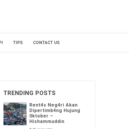
PI
TIPS
CONTACT US
TRENDING POSTS
Rent4s Neg4ri Akan
Dipertimb4ng Hujung
0ktober –
Hishammuddin