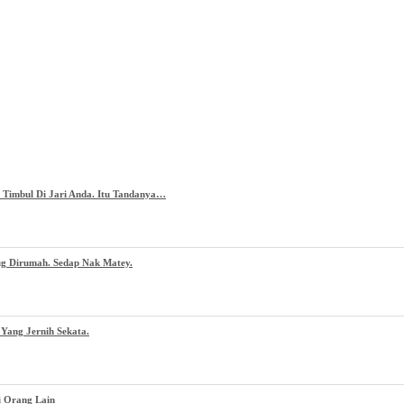
g Timbul Di Jari Anda. Itu Tandanya…
ug Dirumah. Sedap Nak Matey.
Yang Jernih Sekata.
i Orang Lain