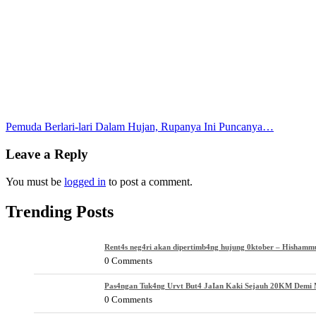
Post
Pemuda Berlari-lari Dalam Hujan, Rupanya Ini Puncanya…
navigation
Leave a Reply
You must be
logged in
to post a comment.
Trending Posts
Rent4s neg4ri akan dipertimb4ng hujung 0ktober – Hishamm
0 Comments
Pas4ngan Tuk4ng Urvt But4 JaIan Kaki Sejauh 20KM Demi M
0 Comments