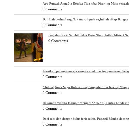
Apa Punca? Angg0ta Bomba Tiba-tiba Diser4ng Masa tenga
0 Comments
Dah Lah berhut4ang,Nak murah pula tu,Ini lah sikap Bangsa 
0 Comments
Berjalan Kaki Sambil Peluk Batu Nisan, Inilah Misteri 
0 Comments
Ingatkan perempuan aja complicated. Kucing pun sama. Selagi
0 Comments
“Tolong,Anak Saya Dalam Tong Sampah..”Ibu Kucing Mengi
0 Comments
Rakaman Wanita Hampir Menjadi ‘ArwAh’, Lintas Landasan
0 Comments
Dari tadi dah dengar bulus jerit takut. Panggil B0mba datang
0 Comments