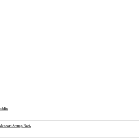
uddin
encari Sesuap Nasi.