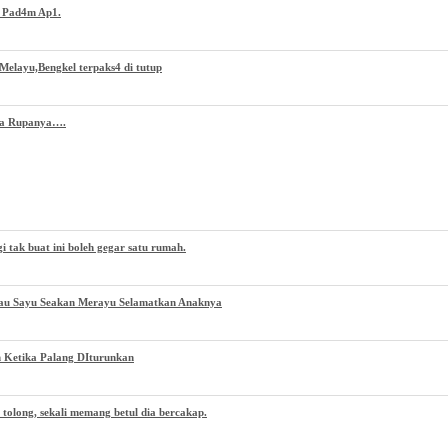
h Pad4m Ap1.
Melayu,Bengkel terpaks4 di tutup
Nya Rupanya….
 tak buat ini boleh gegar satu rumah.
au Sayu Seakan Merayu Selamatkan Anaknya
 Ketika Palang DIturunkan
 tolong, sekali memang betul dia bercakap.