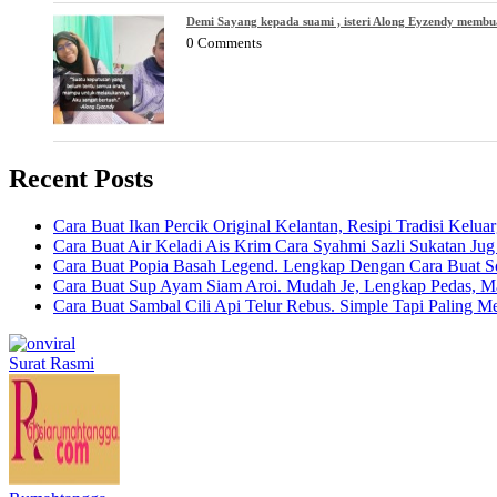
Demi Sayang kepada suami , isteri Along Eyzendy membu
0 Comments
Recent Posts
Cara Buat Ikan Percik Original Kelantan, Resipi Tradisi Kelua
Cara Buat Air Keladi Ais Krim Cara Syahmi Sazli Sukatan Ju
Cara Buat Popia Basah Legend. Lengkap Dengan Cara Buat S
Cara Buat Sup Ayam Siam Aroi. Mudah Je, Lengkap Pedas, M
Cara Buat Sambal Cili Api Telur Rebus. Simple Tapi Paling M
Surat Rasmi