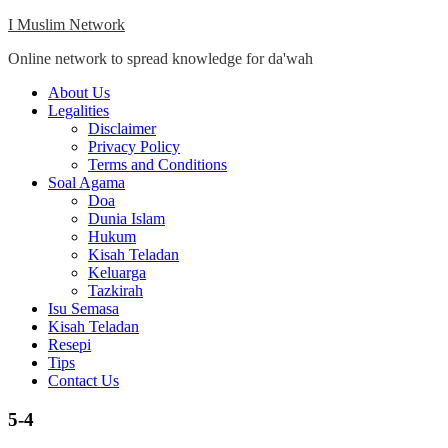
Skip
I Muslim Network
to
Online network to spread knowledge for da'wah
content
Close
About Us
Menu
Legalities
Disclaimer
Privacy Policy
Terms and Conditions
Soal Agama
Doa
Dunia Islam
Hukum
Kisah Teladan
Keluarga
Tazkirah
Isu Semasa
Kisah Teladan
Resepi
Tips
Contact Us
5-4