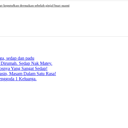
at keputu&an dermakan sebelah ginjal buat suami
rga, sedap dan padu
g Dirumah. Sedap Nak Matey.
osnya Yang Sangat Sedap!
asin, Masam Dalam Satu Rasa!
enggoda 1 Keluarga.