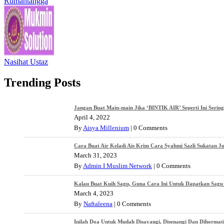
Rumahtangga
Nasihat Ustaz
Trending Posts
Jangan Buat Main-main Jika ‘BINTIK AIR’ Seperti Ini Serin
April 4, 2022
By
Aisya Millenium
|
0 Comments
Cara Buat Air Keladi Ais Krim Cara Syahmi Sazli Sukatan J
March 31, 2023
By
Admin I Muslim Network
|
0 Comments
Kalau Buat Kuih Sagu, Guna Cara Ini Untuk Dapatkan Sagu 
March 4, 2023
By
Naftaleena
|
0 Comments
Inilah Doa Untuk Mudah Disayangi, Disenangi Dan Dihormat