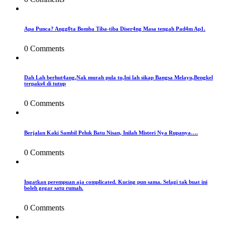
Apa Punca? Angg0ta Bomba Tiba-tiba Diser4ng Masa tengah Pad4m Ap1.
0 Comments
Dah Lah berhut4ang,Nak murah pula tu,Ini lah sikap Bangsa Melayu,Bengkel
terpaks4 di tutup
0 Comments
Berjalan Kaki Sambil Peluk Batu Nisan, Inilah Misteri Nya Rupanya….
0 Comments
Ingatkan perempuan aja complicated. Kucing pun sama. Selagi tak buat ini
boleh gegar satu rumah.
0 Comments