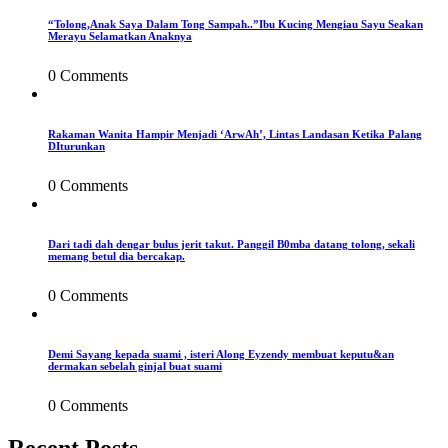
“Tolong,Anak Saya Dalam Tong Sampah..”Ibu Kucing Mengiau Sayu Seakan
Merayu Selamatkan Anaknya
0 Comments
Rakaman Wanita Hampir Menjadi ‘ArwAh’, Lintas Landasan Ketika Palang
DIturunkan
0 Comments
Dari tadi dah dengar bulus jerit takut. Panggil B0mba datang tolong, sekali
memang betul dia bercakap.
0 Comments
Demi Sayang kepada suami , isteri Along Eyzendy membuat keputu&an
dermakan sebelah ginjal buat suami
0 Comments
Recent Posts