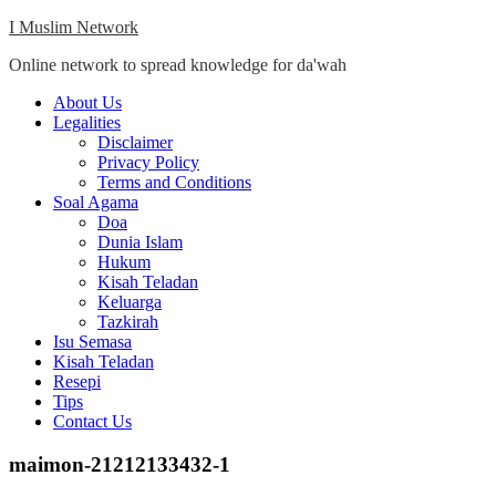
Skip
I Muslim Network
to
Online network to spread knowledge for da'wah
content
Close
About Us
Menu
Legalities
Disclaimer
Privacy Policy
Terms and Conditions
Soal Agama
Doa
Dunia Islam
Hukum
Kisah Teladan
Keluarga
Tazkirah
Isu Semasa
Kisah Teladan
Resepi
Tips
Contact Us
maimon-21212133432-1