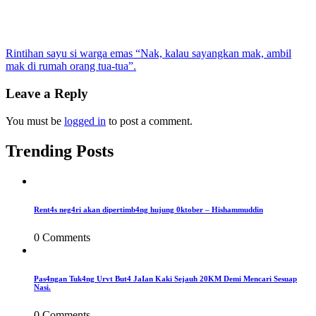
Post
Rintihan sayu si warga emas “Nak, kalau sayangkan mak, ambil
mak di rumah orang tua-tua”.
navigation
Leave a Reply
You must be
logged in
to post a comment.
Trending Posts
Rent4s neg4ri akan dipertimb4ng hujung 0ktober – Hishammuddin
0 Comments
Pas4ngan Tuk4ng Urvt But4 JaIan Kaki Sejauh 20KM Demi Mencari Sesuap
Nasi.
0 Comments