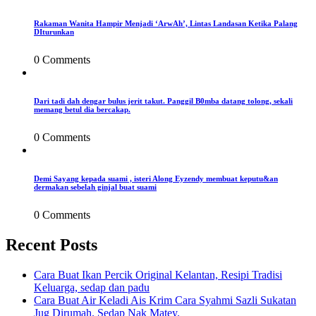
Rakaman Wanita Hampir Menjadi ‘ArwAh’, Lintas Landasan Ketika Palang
DIturunkan
0 Comments
Dari tadi dah dengar bulus jerit takut. Panggil B0mba datang tolong, sekali
memang betul dia bercakap.
0 Comments
Demi Sayang kepada suami , isteri Along Eyzendy membuat keputu&an
dermakan sebelah ginjal buat suami
0 Comments
Recent Posts
Cara Buat Ikan Percik Original Kelantan, Resipi Tradisi
Keluarga, sedap dan padu
Cara Buat Air Keladi Ais Krim Cara Syahmi Sazli Sukatan
Jug Dirumah. Sedap Nak Matey.