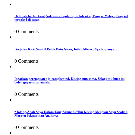
Dah Lah berhut4ang,Nak murah pula tu,Ini lah sikap Bangsa Melayu,Bengkel
terpaks4 di tutup
0 Comments
Berjalan Kaki Sambil Peluk Batu Nisan, Inilah Misteri Nya Rupanya….
0 Comments
Ingatkan perempuan aja complicated. Kucing pun sama. Selagi tak buat ini
boleh gegar satu rumah.
0 Comments
“Tolong,Anak Saya Dalam Tong Sampah..”Ibu Kucing Mengiau Sayu Seakan
Merayu Selamatkan Anaknya
0 Comments