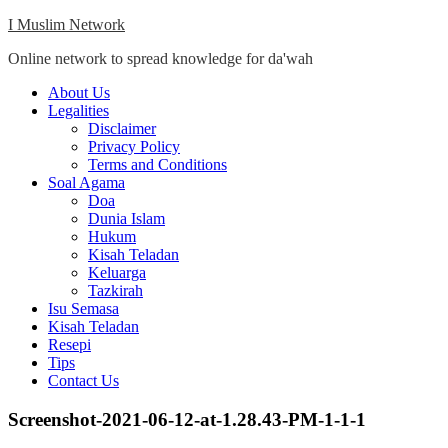
Skip
I Muslim Network
to
Online network to spread knowledge for da'wah
content
Close
About Us
Menu
Legalities
Disclaimer
Privacy Policy
Terms and Conditions
Soal Agama
Doa
Dunia Islam
Hukum
Kisah Teladan
Keluarga
Tazkirah
Isu Semasa
Kisah Teladan
Resepi
Tips
Contact Us
Screenshot-2021-06-12-at-1.28.43-PM-1-1-1