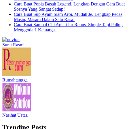
Cara Buat Popia Basah Legend. Lengkap Dengan Cara Buat
Sosnya Yang Sangat Sedap!
Cara Buat Sup Ayam Siam Aroi. Mudah Je, Lengkap Pedas,
Masin, Masam Dalam Satu Rasa!
Cara Buat Sambal Cili Api Telur Rebus. Simple Tapi Paling
Menggoda 1 Keluarga.
Surat Rasmi
Rumahtangga
Nasihat Ustaz
Trending Posts