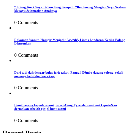
“Tolong,Anak Saya Dalam Tong Sampah..”Ibu Kucing Mengiau Sayu Seakan
Merayu Selamatkan Anaknya
0 Comments
Rakaman Wanita Hampir Menjadi ‘ArwAh’, Lintas Landasan Ketika Palang
DIturunkan
0 Comments
Dari tadi dah dengar bulus jerit takut. Panggil B0mba datang tolong, sekali
memang betul dia bercakap.
0 Comments
Demi Sayang kepada suami , isteri Along Eyzendy membuat keputu&an
dermakan sebelah ginjal buat suami
0 Comments
Recent Posts