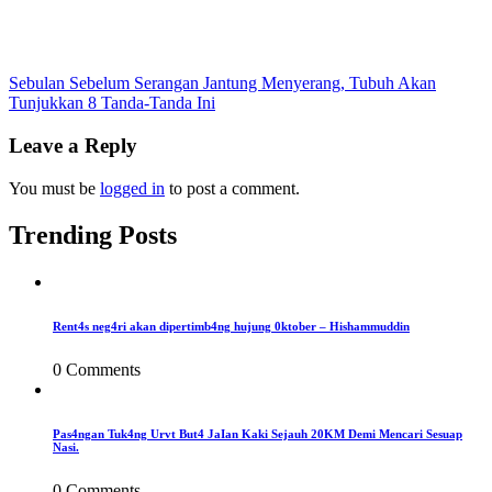
Post
Sebulan Sebelum Serangan Jantung Menyerang, Tubuh Akan
Tunjukkan 8 Tanda-Tanda Ini
navigation
Leave a Reply
You must be
logged in
to post a comment.
Trending Posts
Rent4s neg4ri akan dipertimb4ng hujung 0ktober – Hishammuddin
0 Comments
Pas4ngan Tuk4ng Urvt But4 JaIan Kaki Sejauh 20KM Demi Mencari Sesuap
Nasi.
0 Comments