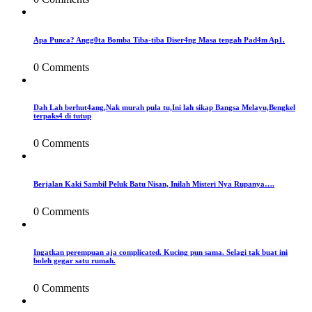
Apa Punca? Angg0ta Bomba Tiba-tiba Diser4ng Masa tengah Pad4m Ap1.
0 Comments
Dah Lah berhut4ang,Nak murah pula tu,Ini lah sikap Bangsa Melayu,Bengkel
terpaks4 di tutup
0 Comments
Berjalan Kaki Sambil Peluk Batu Nisan, Inilah Misteri Nya Rupanya….
0 Comments
Ingatkan perempuan aja complicated. Kucing pun sama. Selagi tak buat ini
boleh gegar satu rumah.
0 Comments