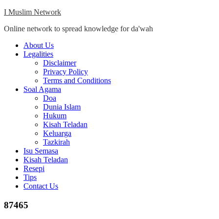
Skip
I Muslim Network
to
Online network to spread knowledge for da'wah
content
Close
About Us
Menu
Legalities
Disclaimer
Privacy Policy
Terms and Conditions
Soal Agama
Doa
Dunia Islam
Hukum
Kisah Teladan
Keluarga
Tazkirah
Isu Semasa
Kisah Teladan
Resepi
Tips
Contact Us
87465